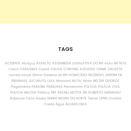
TAGS
ACIDENTE
Alcaçuz
ASSALTO
ASSEMBLEIA LEGISLATIVA DO RN
Assu
BATATA
Caicó
CARAÚBAS
Ceará
CHUVA
CORONEL AZEVEDO
CRIME
CRUZETA
currais novos
Dilma
Governo do RN
HOMICÍDIO
INCÊNDIO
JARDIM DE
PIRANHAS
JUCURUTU
LULA
Mossoró
NATAL
Nilda
NÉLTER QUEIROZ
Pagamento
PARAÍBA
PARELHAS
Parnamirim
POLÍCIA
POLÍCIA CIVIL
POLÍCIA MILITAR
Política
PRF
RAFAEL MOTTA
RN
ROBERTO GERMANO
Robinson Faria
Roubo
SERRA NEGRA DO NORTE
Temer
UFRN
Vivaldo
Costa
Água
ÁLVARO DIAS