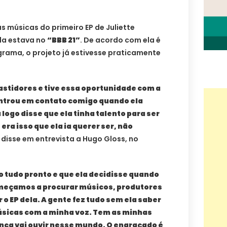
s músicas do primeiro EP de Juliette
da estava no
“BBB 21”
. De acordo com ela é
grama, o projeto já estivesse praticamente
astidores e tive essa oportunidade com a
entrou em contato comigo quando ela
 logo disse que ela tinha talento para ser
ra isso que ela ia querer ser, não
, disse em entrevista a Hugo Gloss, no
 tudo pronto e que ela decidisse quando
meçamos a procurar músicos, produtores
 o EP dela. A gente fez tudo sem ela saber
músicas com a minha voz. Tem as minhas
ca vai ouvir nesse mundo. O engraçado é