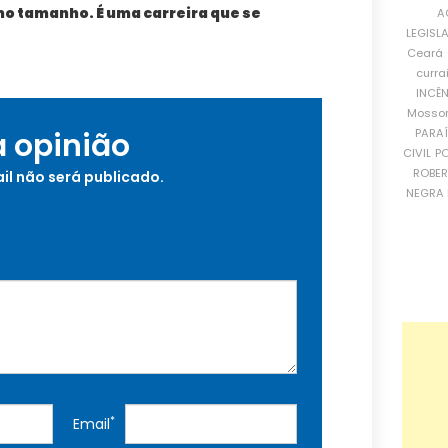
mo tamanho. É uma carreira que se
A
LEGISL
Ceará
curra
INCÊ
Mosso
PARA
a opinião
CIVIL
PO
ROBE
il não será publicado.
NEGRA 
*
Email