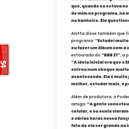
que, quando eu estava no
de mim no programa, na 
no banheiro. Ela question
Anitta disse também que fi
programa:
“Estudei muito
eu fazer um álbum com a 
estourada do
“BBB 21”
, a 
“A ideia inicial era que o
entrou num choque muito
acontecendo. Ela é muito 
melhor, estudar mais, e 
Além de produtora, a Pode
amiga:
“A gente conectou
celular, e eu ouvia clara
e várias horas nessa funçã
fato de ela ser grande na 