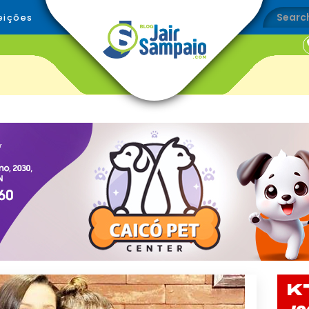
eições