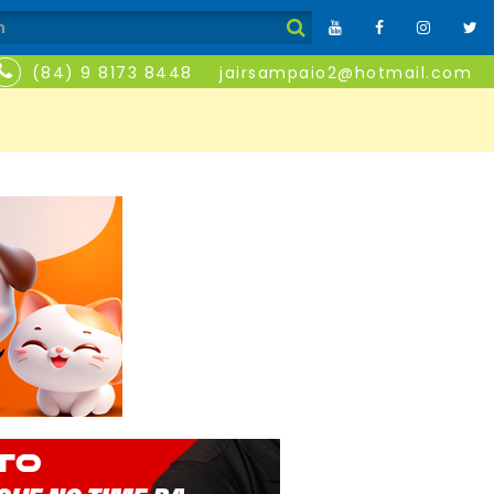
(84) 9 8173 8448
jairsampaio2@hotmail.com