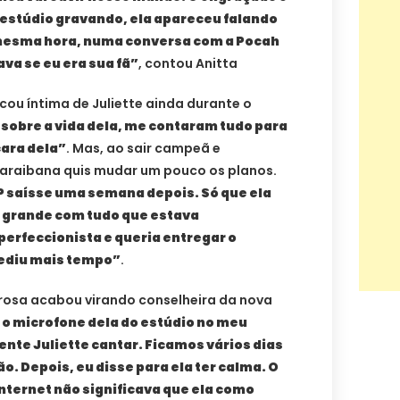
 estúdio gravando, ela apareceu falando
mesma hora, numa conversa com a Pocah
ava se eu era sua fã”
, contou Anitta
cou íntima de Juliette ainda durante o
 sobre a vida dela, me contaram tudo para
cara dela”
. Mas, ao sair campeã e
paraibana quis mudar um pouco os planos.
 EP saísse uma semana depois. Só que ela
 grande com tudo que estava
perfeccionista e queria entregar o
pediu mais tempo”
.
rosa acabou virando conselheira da nova
 o microfone dela do estúdio no meu
mente Juliette cantar. Ficamos vários dias
o. Depois, eu disse para ela ter calma. O
internet não significava que ela como