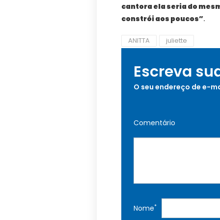
cantora ela seria do mes
constrói aos poucos”
.
ANITTA
juliette
Escreva su
O seu endereço de e-ma
Comentário
*
Nome