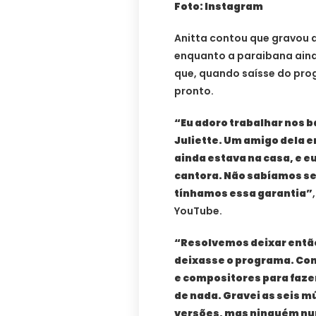
Foto: Instagram
Anitta contou que gravou a
enquanto a paraibana ain
que, quando saísse do pro
pronto.
“Eu adoro trabalhar nos b
Juliette. Um amigo dela 
ainda estava na casa, e eu
cantora. Não sabíamos se e
tínhamos essa garantia”
YouTube.
“Resolvemos deixar então
deixasse o programa. Co
e compositores para fazer
de nada. Gravei as seis 
versões, mas ninguém nun