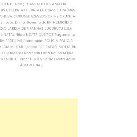
CIDENTE
Alcaçuz
ASSALTO
ASSEMBLEIA
ATIVA DO RN
Assu
BATATA
Caicó
CARAÚBAS
CHUVA
CORONEL AZEVEDO
CRIME
CRUZETA
is novos
Dilma
Governo do RN
HOMICÍDIO
NDIO
JARDIM DE PIRANHAS
JUCURUTU
LULA
ró
NATAL
Nilda
NÉLTER QUEIROZ
Pagamento
ÍBA
PARELHAS
Parnamirim
POLÍCIA
POLÍCIA
LÍCIA MILITAR
Política
PRF
RAFAEL MOTTA
RN
RTO GERMANO
Robinson Faria
Roubo
SERRA
DO NORTE
Temer
UFRN
Vivaldo Costa
Água
ÁLVARO DIAS