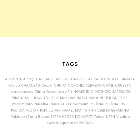
TAGS
ACIDENTE
Alcaçuz
ASSALTO
ASSEMBLEIA LEGISLATIVA DO RN
Assu
BATATA
Caicó
CARAÚBAS
Ceará
CHUVA
CORONEL AZEVEDO
CRIME
CRUZETA
currais novos
Dilma
Governo do RN
HOMICÍDIO
INCÊNDIO
JARDIM DE
PIRANHAS
JUCURUTU
LULA
Mossoró
NATAL
Nilda
NÉLTER QUEIROZ
Pagamento
PARAÍBA
PARELHAS
Parnamirim
POLÍCIA
POLÍCIA CIVIL
POLÍCIA MILITAR
Política
PRF
RAFAEL MOTTA
RN
ROBERTO GERMANO
Robinson Faria
Roubo
SERRA NEGRA DO NORTE
Temer
UFRN
Vivaldo
Costa
Água
ÁLVARO DIAS