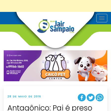
T
o
g
g
l
e
n
a
v
i
g
a
t
i
o
n
28 DE MAIO DE 2016
Antagônico: Pai é preso