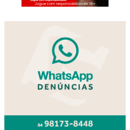
Jogue com responsabilidade. 18+