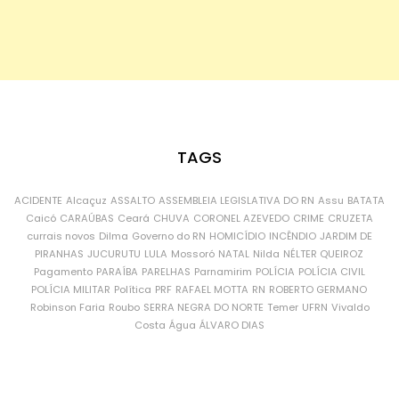
TAGS
ACIDENTE
Alcaçuz
ASSALTO
ASSEMBLEIA LEGISLATIVA DO RN
Assu
BATATA
Caicó
CARAÚBAS
Ceará
CHUVA
CORONEL AZEVEDO
CRIME
CRUZETA
currais novos
Dilma
Governo do RN
HOMICÍDIO
INCÊNDIO
JARDIM DE
PIRANHAS
JUCURUTU
LULA
Mossoró
NATAL
Nilda
NÉLTER QUEIROZ
Pagamento
PARAÍBA
PARELHAS
Parnamirim
POLÍCIA
POLÍCIA CIVIL
POLÍCIA MILITAR
Política
PRF
RAFAEL MOTTA
RN
ROBERTO GERMANO
Robinson Faria
Roubo
SERRA NEGRA DO NORTE
Temer
UFRN
Vivaldo
Costa
Água
ÁLVARO DIAS