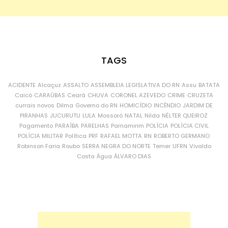
TAGS
ACIDENTE
Alcaçuz
ASSALTO
ASSEMBLEIA LEGISLATIVA DO RN
Assu
BATATA
Caicó
CARAÚBAS
Ceará
CHUVA
CORONEL AZEVEDO
CRIME
CRUZETA
currais novos
Dilma
Governo do RN
HOMICÍDIO
INCÊNDIO
JARDIM DE
PIRANHAS
JUCURUTU
LULA
Mossoró
NATAL
Nilda
NÉLTER QUEIROZ
Pagamento
PARAÍBA
PARELHAS
Parnamirim
POLÍCIA
POLÍCIA CIVIL
POLÍCIA MILITAR
Política
PRF
RAFAEL MOTTA
RN
ROBERTO GERMANO
Robinson Faria
Roubo
SERRA NEGRA DO NORTE
Temer
UFRN
Vivaldo
Costa
Água
ÁLVARO DIAS