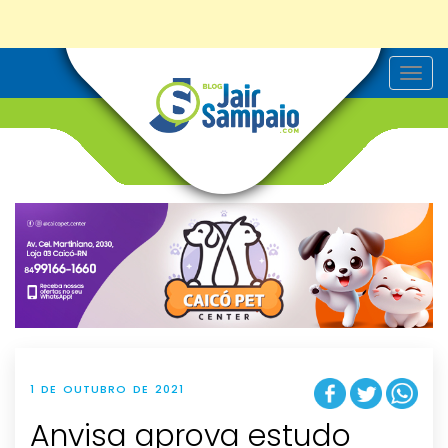
T
o
g
g
l
e
n
a
v
i
g
a
t
i
o
n
1 DE OUTUBRO DE 2021
Anvisa aprova estudo