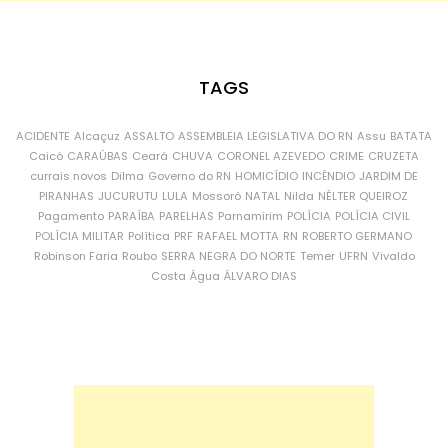
TAGS
ACIDENTE
Alcaçuz
ASSALTO
ASSEMBLEIA LEGISLATIVA DO RN
Assu
BATATA
Caicó
CARAÚBAS
Ceará
CHUVA
CORONEL AZEVEDO
CRIME
CRUZETA
currais novos
Dilma
Governo do RN
HOMICÍDIO
INCÊNDIO
JARDIM DE
PIRANHAS
JUCURUTU
LULA
Mossoró
NATAL
Nilda
NÉLTER QUEIROZ
Pagamento
PARAÍBA
PARELHAS
Parnamirim
POLÍCIA
POLÍCIA CIVIL
POLÍCIA MILITAR
Política
PRF
RAFAEL MOTTA
RN
ROBERTO GERMANO
Robinson Faria
Roubo
SERRA NEGRA DO NORTE
Temer
UFRN
Vivaldo
Costa
Água
ÁLVARO DIAS