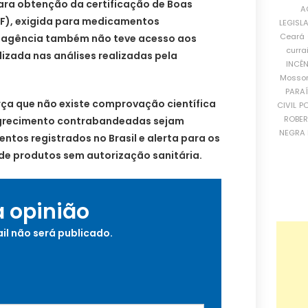
ra obtenção da certificação de Boas
A
PF), exigida para medicamentos
LEGISL
Ceará
A agência também não teve acesso aos
curra
lizada nas análises realizadas pela
INCÊ
Mosso
PARA
orça que não existe comprovação científica
CIVIL
PO
ROBE
grecimento contrabandeadas sejam
NEGRA 
tos registrados no Brasil e alerta para os
 de produtos sem autorização sanitária.
a opinião
il não será publicado.