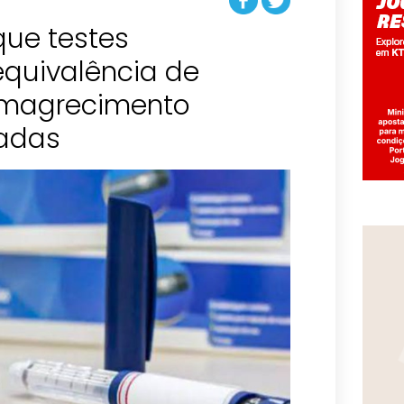
que testes
quivalência de
emagrecimento
adas