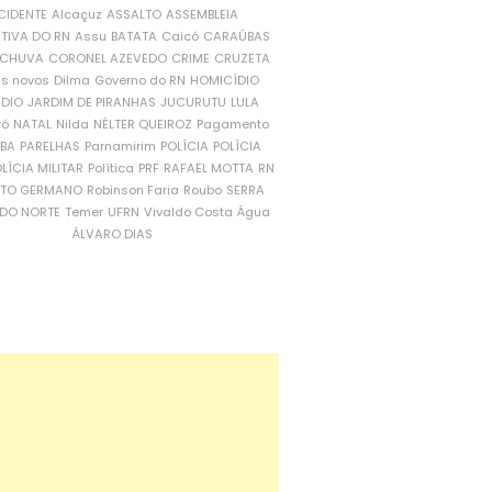
CIDENTE
Alcaçuz
ASSALTO
ASSEMBLEIA
ATIVA DO RN
Assu
BATATA
Caicó
CARAÚBAS
CHUVA
CORONEL AZEVEDO
CRIME
CRUZETA
is novos
Dilma
Governo do RN
HOMICÍDIO
NDIO
JARDIM DE PIRANHAS
JUCURUTU
LULA
ró
NATAL
Nilda
NÉLTER QUEIROZ
Pagamento
ÍBA
PARELHAS
Parnamirim
POLÍCIA
POLÍCIA
LÍCIA MILITAR
Política
PRF
RAFAEL MOTTA
RN
RTO GERMANO
Robinson Faria
Roubo
SERRA
DO NORTE
Temer
UFRN
Vivaldo Costa
Água
ÁLVARO DIAS