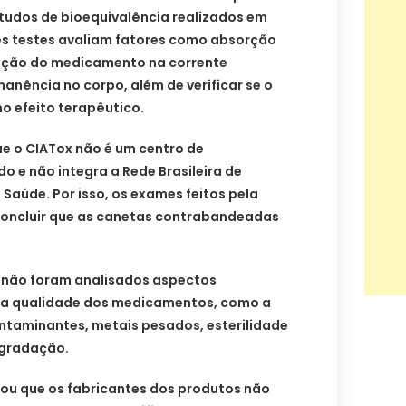
tudos de bioequivalência realizados em
es testes avaliam fatores como absorção
ação do medicamento na corrente
nência no corpo, além de verificar se o
 efeito terapêutico.
ue o CIATox não é um centro de
o e não integra a Rede Brasileira de
 Saúde. Por isso, os exames feitos pela
concluir que as canetas contrabandeadas
não foram analisados aspectos
r a qualidade dos medicamentos, como a
ntaminantes, metais pesados, esterilidade
egradação.
mou que os fabricantes dos produtos não