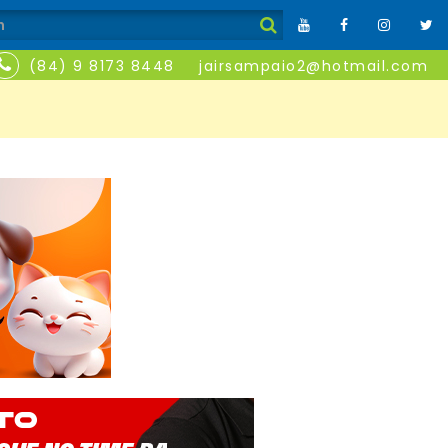
(84) 9 8173 8448
jairsampaio2@hotmail.com