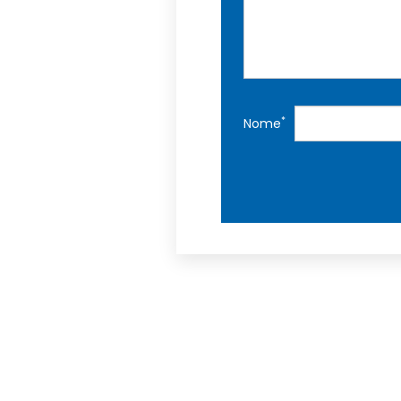
*
Nome