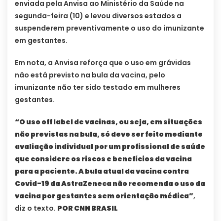
enviada pela Anvisa ao Ministério da Saúde na
segunda-feira (10) e levou diversos estados a
suspenderem preventivamente o uso do imunizante
em gestantes.
Em nota, a Anvisa reforça que o uso em grávidas
não está previsto na bula da vacina, pelo
imunizante não ter sido testado em mulheres
gestantes.
“O uso off label de vacinas, ou seja, em situações
não previstas na bula, só deve ser feito mediante
avaliação individual por um profissional de saúde
que considere os riscos e benefícios da vacina
para a paciente. A bula atual da vacina contra
Covid-19 da AstraZeneca não recomenda o uso da
vacina por gestantes sem orientação médica”
,
diz o texto.
POR CNN BRASIL