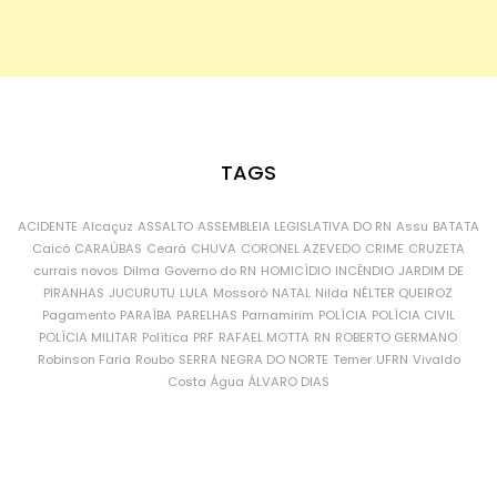
TAGS
ACIDENTE
Alcaçuz
ASSALTO
ASSEMBLEIA LEGISLATIVA DO RN
Assu
BATATA
Caicó
CARAÚBAS
Ceará
CHUVA
CORONEL AZEVEDO
CRIME
CRUZETA
currais novos
Dilma
Governo do RN
HOMICÍDIO
INCÊNDIO
JARDIM DE
PIRANHAS
JUCURUTU
LULA
Mossoró
NATAL
Nilda
NÉLTER QUEIROZ
Pagamento
PARAÍBA
PARELHAS
Parnamirim
POLÍCIA
POLÍCIA CIVIL
POLÍCIA MILITAR
Política
PRF
RAFAEL MOTTA
RN
ROBERTO GERMANO
Robinson Faria
Roubo
SERRA NEGRA DO NORTE
Temer
UFRN
Vivaldo
Costa
Água
ÁLVARO DIAS