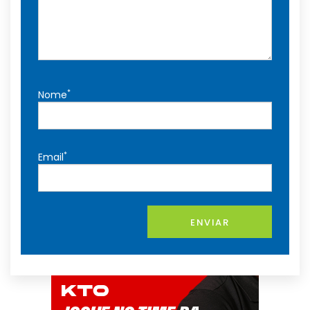
*
Nome
*
Email
ENVIAR