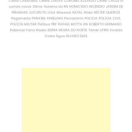
Caicó
CARAÚBAS
Ceará
CHUVA
CORONEL AZEVEDO
CRIME
CRUZETA
currais novos
Dilma
Governo do RN
HOMICÍDIO
INCÊNDIO
JARDIM DE
PIRANHAS
JUCURUTU
LULA
Mossoró
NATAL
Nilda
NÉLTER QUEIROZ
Pagamento
PARAÍBA
PARELHAS
Parnamirim
POLÍCIA
POLÍCIA CIVIL
POLÍCIA MILITAR
Política
PRF
RAFAEL MOTTA
RN
ROBERTO GERMANO
Robinson Faria
Roubo
SERRA NEGRA DO NORTE
Temer
UFRN
Vivaldo
Costa
Água
ÁLVARO DIAS