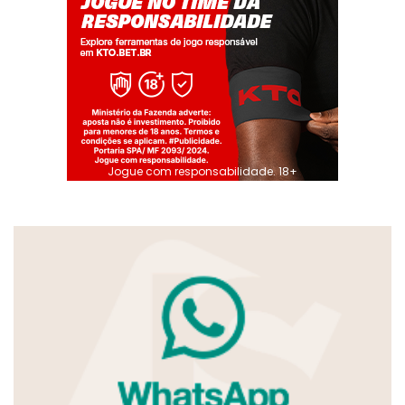
Jogue com responsabilidade. 18+