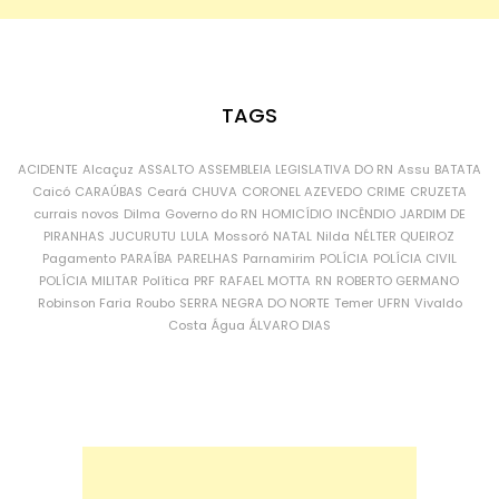
TAGS
ACIDENTE
Alcaçuz
ASSALTO
ASSEMBLEIA LEGISLATIVA DO RN
Assu
BATATA
Caicó
CARAÚBAS
Ceará
CHUVA
CORONEL AZEVEDO
CRIME
CRUZETA
currais novos
Dilma
Governo do RN
HOMICÍDIO
INCÊNDIO
JARDIM DE
PIRANHAS
JUCURUTU
LULA
Mossoró
NATAL
Nilda
NÉLTER QUEIROZ
Pagamento
PARAÍBA
PARELHAS
Parnamirim
POLÍCIA
POLÍCIA CIVIL
POLÍCIA MILITAR
Política
PRF
RAFAEL MOTTA
RN
ROBERTO GERMANO
Robinson Faria
Roubo
SERRA NEGRA DO NORTE
Temer
UFRN
Vivaldo
Costa
Água
ÁLVARO DIAS