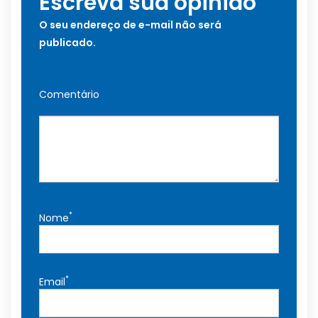
Escreva sua opinião
O seu endereço de e-mail não será
publicado.
Comentário
*
Nome
*
Email