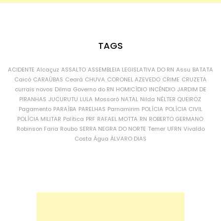
TAGS
ACIDENTE
Alcaçuz
ASSALTO
ASSEMBLEIA LEGISLATIVA DO RN
Assu
BATATA
Caicó
CARAÚBAS
Ceará
CHUVA
CORONEL AZEVEDO
CRIME
CRUZETA
currais novos
Dilma
Governo do RN
HOMICÍDIO
INCÊNDIO
JARDIM DE
PIRANHAS
JUCURUTU
LULA
Mossoró
NATAL
Nilda
NÉLTER QUEIROZ
Pagamento
PARAÍBA
PARELHAS
Parnamirim
POLÍCIA
POLÍCIA CIVIL
POLÍCIA MILITAR
Política
PRF
RAFAEL MOTTA
RN
ROBERTO GERMANO
Robinson Faria
Roubo
SERRA NEGRA DO NORTE
Temer
UFRN
Vivaldo
Costa
Água
ÁLVARO DIAS