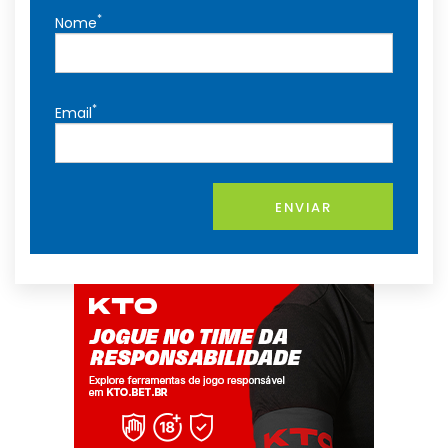
*
Nome
*
Email
ENVIAR