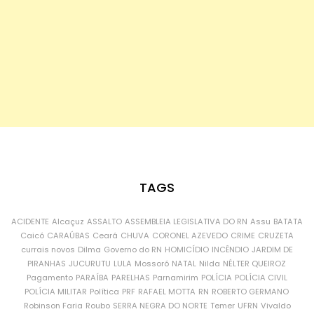
TAGS
ACIDENTE
Alcaçuz
ASSALTO
ASSEMBLEIA LEGISLATIVA DO RN
Assu
BATATA
Caicó
CARAÚBAS
Ceará
CHUVA
CORONEL AZEVEDO
CRIME
CRUZETA
currais novos
Dilma
Governo do RN
HOMICÍDIO
INCÊNDIO
JARDIM DE
PIRANHAS
JUCURUTU
LULA
Mossoró
NATAL
Nilda
NÉLTER QUEIROZ
Pagamento
PARAÍBA
PARELHAS
Parnamirim
POLÍCIA
POLÍCIA CIVIL
POLÍCIA MILITAR
Política
PRF
RAFAEL MOTTA
RN
ROBERTO GERMANO
Robinson Faria
Roubo
SERRA NEGRA DO NORTE
Temer
UFRN
Vivaldo