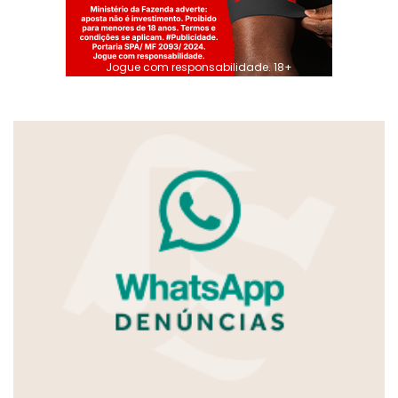
Jogue com responsabilidade. 18+