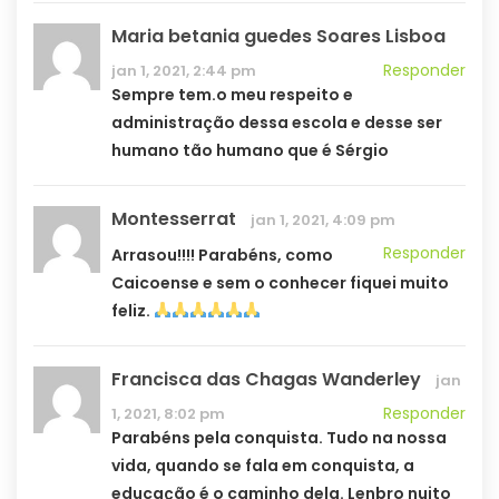
Maria betania guedes Soares Lisboa
Responder
jan 1, 2021, 2:44 pm
Sempre tem.o meu respeito e
administração dessa escola e desse ser
humano tão humano que é Sérgio
Montesserrat
jan 1, 2021, 4:09 pm
Responder
Arrasou!!!! Parabéns, como
Caicoense e sem o conhecer fiquei muito
feliz.
Francisca das Chagas Wanderley
jan
Responder
1, 2021, 8:02 pm
Parabéns pela conquista. Tudo na nossa
vida, quando se fala em conquista, a
educação é o caminho dela. Lenbro nuito