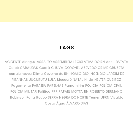
TAGS
ACIDENTE
Alcaçuz
ASSALTO
ASSEMBLEIA LEGISLATIVA DO RN
Assu
BATATA
Caicó
CARAÚBAS
Ceará
CHUVA
CORONEL AZEVEDO
CRIME
CRUZETA
currais novos
Dilma
Governo do RN
HOMICÍDIO
INCÊNDIO
JARDIM DE
PIRANHAS
JUCURUTU
LULA
Mossoró
NATAL
Nilda
NÉLTER QUEIROZ
Pagamento
PARAÍBA
PARELHAS
Parnamirim
POLÍCIA
POLÍCIA CIVIL
POLÍCIA MILITAR
Política
PRF
RAFAEL MOTTA
RN
ROBERTO GERMANO
Robinson Faria
Roubo
SERRA NEGRA DO NORTE
Temer
UFRN
Vivaldo
Costa
Água
ÁLVARO DIAS