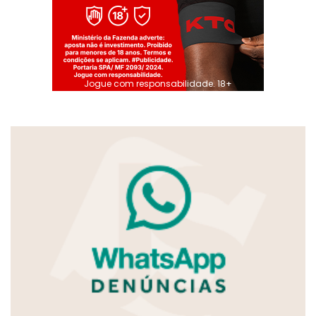
Jogue com responsabilidade. 18+