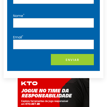
*
Nome
*
Email
ENVIAR