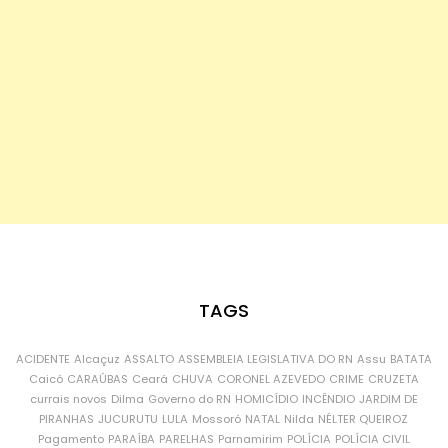
TAGS
ACIDENTE
Alcaçuz
ASSALTO
ASSEMBLEIA LEGISLATIVA DO RN
Assu
BATATA
Caicó
CARAÚBAS
Ceará
CHUVA
CORONEL AZEVEDO
CRIME
CRUZETA
currais novos
Dilma
Governo do RN
HOMICÍDIO
INCÊNDIO
JARDIM DE
PIRANHAS
JUCURUTU
LULA
Mossoró
NATAL
Nilda
NÉLTER QUEIROZ
Pagamento
PARAÍBA
PARELHAS
Parnamirim
POLÍCIA
POLÍCIA CIVIL