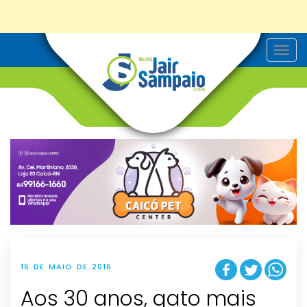
T
o
g
g
l
e
n
a
v
i
g
a
t
i
o
n
16 DE MAIO DE 2016
Aos 30 anos, gato mais