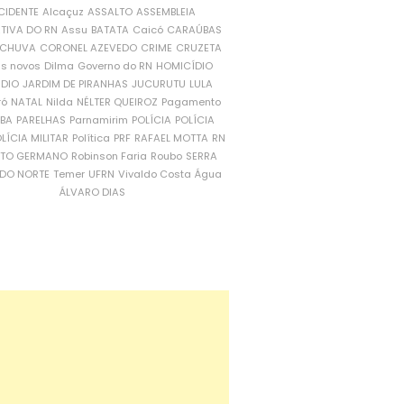
CIDENTE
Alcaçuz
ASSALTO
ASSEMBLEIA
ATIVA DO RN
Assu
BATATA
Caicó
CARAÚBAS
CHUVA
CORONEL AZEVEDO
CRIME
CRUZETA
is novos
Dilma
Governo do RN
HOMICÍDIO
NDIO
JARDIM DE PIRANHAS
JUCURUTU
LULA
ró
NATAL
Nilda
NÉLTER QUEIROZ
Pagamento
ÍBA
PARELHAS
Parnamirim
POLÍCIA
POLÍCIA
LÍCIA MILITAR
Política
PRF
RAFAEL MOTTA
RN
RTO GERMANO
Robinson Faria
Roubo
SERRA
DO NORTE
Temer
UFRN
Vivaldo Costa
Água
ÁLVARO DIAS