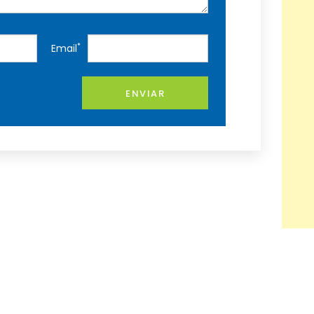
*
Email
ENVIAR