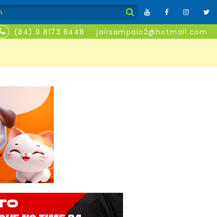
(84) 9 8173 8448
jairsampaio2@hotmail.com