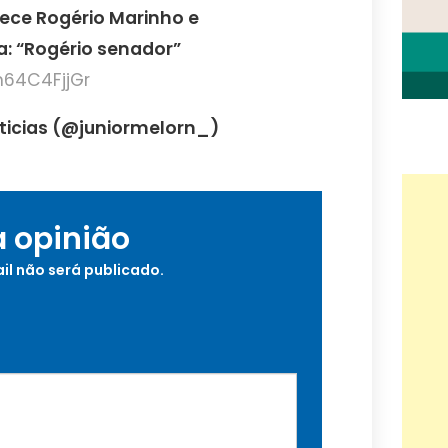
tece Rogério Marinho e
: “Rogério senador”
m64C4FjjGr
oticias (@juniormelorn_)
a opinião
il não será publicado.