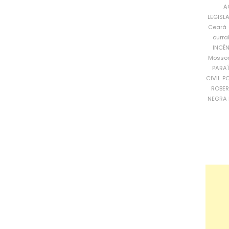
A
LEGISL
Ceará
curra
INCÊ
Mosso
PARA
CIVIL
PO
ROBE
NEGRA 