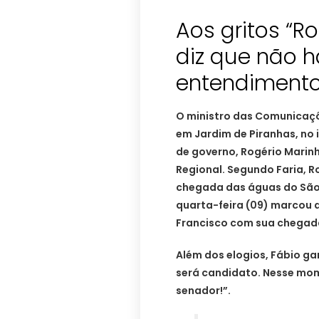
Aos gritos “R
diz que não h
entendimento
O ministro das Comunicaçõ
em Jardim de Piranhas, no 
de governo, Rogério Marinh
Regional. Segundo Faria, R
chegada das águas do São 
quarta-feira (09) marcou 
Francisco com sua chegad
Além dos elogios, Fábio ga
será candidato. Nesse mom
senador!”.