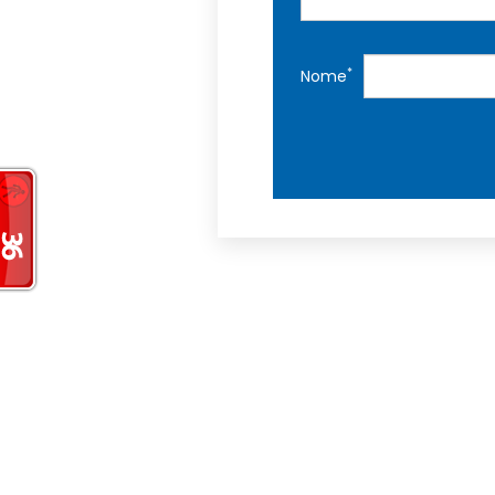
*
Nome