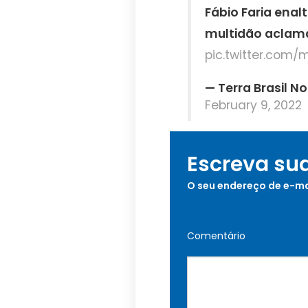
Fábio Faria enal
multidão aclama
pic.twitter.com/
— Terra Brasil N
February 9, 2022
Escreva su
O seu endereço de e-ma
Comentário