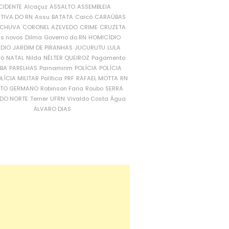
CIDENTE
Alcaçuz
ASSALTO
ASSEMBLEIA
ATIVA DO RN
Assu
BATATA
Caicó
CARAÚBAS
CHUVA
CORONEL AZEVEDO
CRIME
CRUZETA
is novos
Dilma
Governo do RN
HOMICÍDIO
NDIO
JARDIM DE PIRANHAS
JUCURUTU
LULA
ró
NATAL
Nilda
NÉLTER QUEIROZ
Pagamento
ÍBA
PARELHAS
Parnamirim
POLÍCIA
POLÍCIA
LÍCIA MILITAR
Política
PRF
RAFAEL MOTTA
RN
RTO GERMANO
Robinson Faria
Roubo
SERRA
DO NORTE
Temer
UFRN
Vivaldo Costa
Água
ÁLVARO DIAS