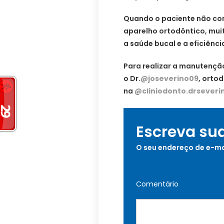
Quando o paciente não co
aparelho ortodôntico, mui
a saúde bucal e a eficiênc
Para realizar a manutençã
o Dr.
@joseverino09
, orto
na
@cliniodonto.drseveri
Escreva su
O seu endereço de e-ma
Comentário