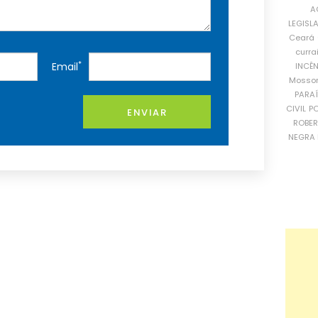
A
LEGISL
Ceará
curra
*
Email
INCÊ
Mosso
PARA
CIVIL
PO
ENVIAR
ROBE
NEGRA 