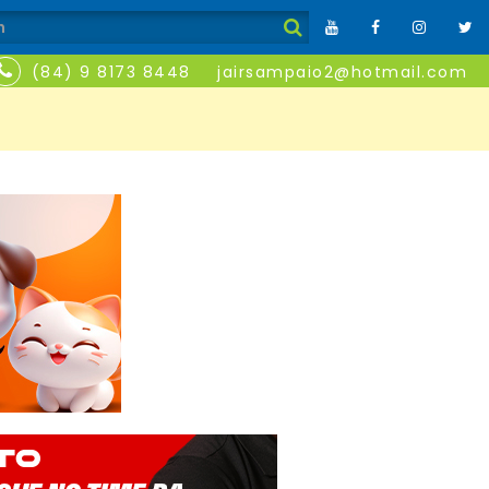
(84) 9 8173 8448
jairsampaio2@hotmail.com