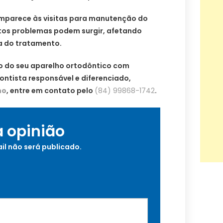
mparece às visitas para manutenção do
tos problemas podem surgir, afetando
ia do tratamento.
o do seu aparelho ortodôntico com
dontista responsável e diferenciado,
no
, entre em contato pelo
(84) 99868-1742
.
a opinião
il não será publicado.