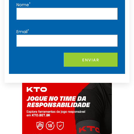
*
Nome
*
Email
ENVIAR