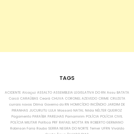
TAGS
ACIDENTE
Alcaçuz
ASSALTO
ASSEMBLEIA LEGISLATIVA DO RN
Assu
BATATA
Caicó
CARAÚBAS
Ceará
CHUVA
CORONEL AZEVEDO
CRIME
CRUZETA
currais novos
Dilma
Governo do RN
HOMICÍDIO
INCÊNDIO
JARDIM DE
PIRANHAS
JUCURUTU
LULA
Mossoró
NATAL
Nilda
NÉLTER QUEIROZ
Pagamento
PARAÍBA
PARELHAS
Parnamirim
POLÍCIA
POLÍCIA CIVIL
POLÍCIA MILITAR
Política
PRF
RAFAEL MOTTA
RN
ROBERTO GERMANO
Robinson Faria
Roubo
SERRA NEGRA DO NORTE
Temer
UFRN
Vivaldo