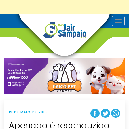
T
o
g
g
l
e
n
a
v
i
g
a
t
i
o
n
19 DE MAIO DE 2016
Apenado é reconduzido