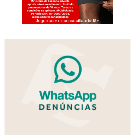
Jogue com responsabilidade. 18+