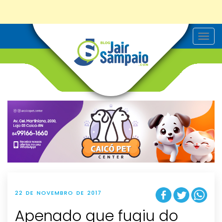
T
o
g
g
l
e
n
a
v
i
g
a
t
i
o
n
22 DE NOVEMBRO DE 2017
Apenado que fugiu do