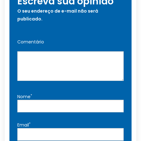
Escreva sua opinião
O seu endereço de e-mail não será
publicado.
Comentário
*
Nome
*
Email