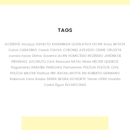
TAGS
ACIDENTE
Alcaçuz
ASSALTO
ASSEMBLEIA LEGISLATIVA DO RN
Assu
BATATA
Caicó
CARAÚBAS
Ceará
CHUVA
CORONEL AZEVEDO
CRIME
CRUZETA
currais novos
Dilma
Governo do RN
HOMICÍDIO
INCÊNDIO
JARDIM DE
PIRANHAS
JUCURUTU
LULA
Mossoró
NATAL
Nilda
NÉLTER QUEIROZ
Pagamento
PARAÍBA
PARELHAS
Parnamirim
POLÍCIA
POLÍCIA CIVIL
POLÍCIA MILITAR
Política
PRF
RAFAEL MOTTA
RN
ROBERTO GERMANO
Robinson Faria
Roubo
SERRA NEGRA DO NORTE
Temer
UFRN
Vivaldo
Costa
Água
ÁLVARO DIAS