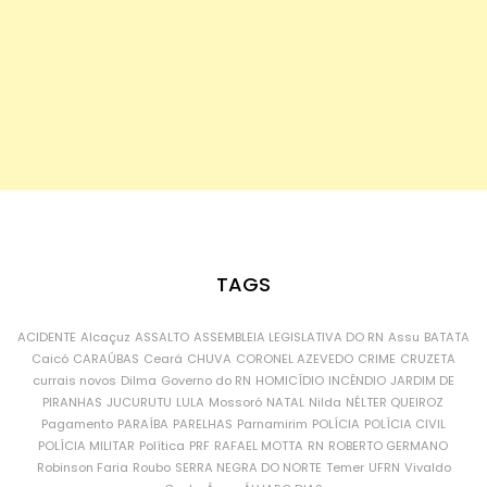
TAGS
ACIDENTE
Alcaçuz
ASSALTO
ASSEMBLEIA LEGISLATIVA DO RN
Assu
BATATA
Caicó
CARAÚBAS
Ceará
CHUVA
CORONEL AZEVEDO
CRIME
CRUZETA
currais novos
Dilma
Governo do RN
HOMICÍDIO
INCÊNDIO
JARDIM DE
PIRANHAS
JUCURUTU
LULA
Mossoró
NATAL
Nilda
NÉLTER QUEIROZ
Pagamento
PARAÍBA
PARELHAS
Parnamirim
POLÍCIA
POLÍCIA CIVIL
POLÍCIA MILITAR
Política
PRF
RAFAEL MOTTA
RN
ROBERTO GERMANO
Robinson Faria
Roubo
SERRA NEGRA DO NORTE
Temer
UFRN
Vivaldo