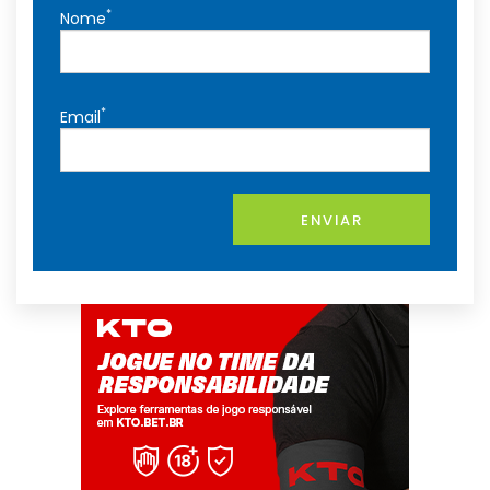
*
Nome
*
Email
ENVIAR