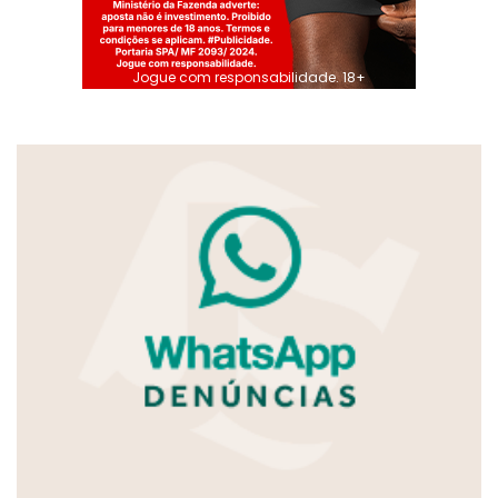
Jogue com responsabilidade. 18+