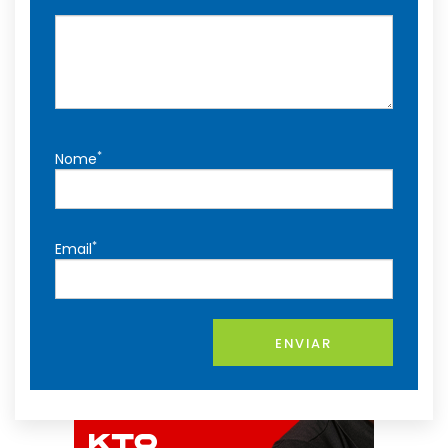
*
Nome
*
Email
ENVIAR