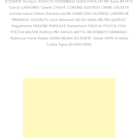
ACIDENTE
Alcaçuz
ASSALTO
ASSEMBLEIA LEGISLATIVA DO RN
Assu
BATATA
Caicó
CARAÚBAS
Ceará
CHUVA
CORONEL AZEVEDO
CRIME
CRUZETA
currais novos
Dilma
Governo do RN
HOMICÍDIO
INCÊNDIO
JARDIM DE
PIRANHAS
JUCURUTU
LULA
Mossoró
NATAL
Nilda
NÉLTER QUEIROZ
Pagamento
PARAÍBA
PARELHAS
Parnamirim
POLÍCIA
POLÍCIA CIVIL
POLÍCIA MILITAR
Política
PRF
RAFAEL MOTTA
RN
ROBERTO GERMANO
Robinson Faria
Roubo
SERRA NEGRA DO NORTE
Temer
UFRN
Vivaldo
Costa
Água
ÁLVARO DIAS