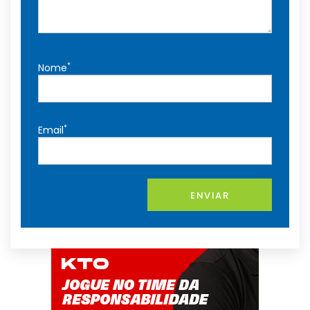
*
Nome
*
Email
ENVIAR