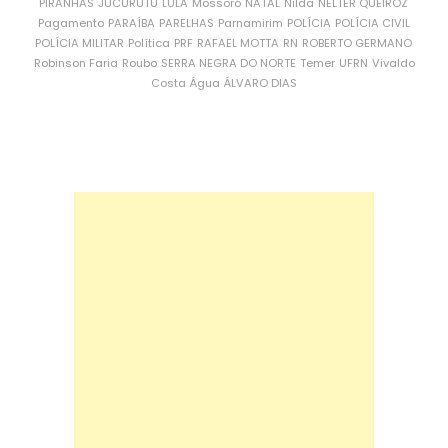
PIRANHAS
JUCURUTU
LULA
Mossoró
NATAL
Nilda
NÉLTER QUEIROZ
Pagamento
PARAÍBA
PARELHAS
Parnamirim
POLÍCIA
POLÍCIA CIVIL
POLÍCIA MILITAR
Política
PRF
RAFAEL MOTTA
RN
ROBERTO GERMANO
Robinson Faria
Roubo
SERRA NEGRA DO NORTE
Temer
UFRN
Vivaldo
Costa
Água
ÁLVARO DIAS