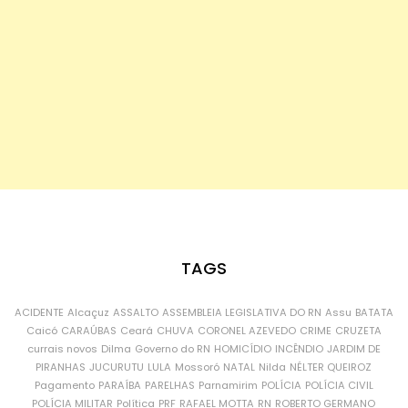
TAGS
ACIDENTE
Alcaçuz
ASSALTO
ASSEMBLEIA LEGISLATIVA DO RN
Assu
BATATA
Caicó
CARAÚBAS
Ceará
CHUVA
CORONEL AZEVEDO
CRIME
CRUZETA
currais novos
Dilma
Governo do RN
HOMICÍDIO
INCÊNDIO
JARDIM DE
PIRANHAS
JUCURUTU
LULA
Mossoró
NATAL
Nilda
NÉLTER QUEIROZ
Pagamento
PARAÍBA
PARELHAS
Parnamirim
POLÍCIA
POLÍCIA CIVIL
POLÍCIA MILITAR
Política
PRF
RAFAEL MOTTA
RN
ROBERTO GERMANO