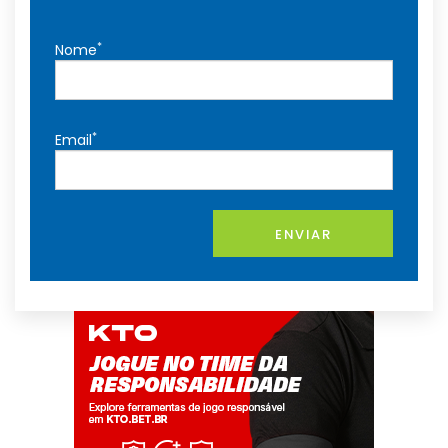
*
Nome
*
Email
ENVIAR