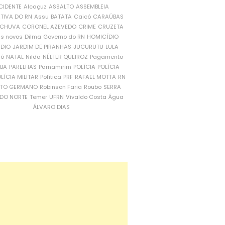
CIDENTE
Alcaçuz
ASSALTO
ASSEMBLEIA
ATIVA DO RN
Assu
BATATA
Caicó
CARAÚBAS
CHUVA
CORONEL AZEVEDO
CRIME
CRUZETA
is novos
Dilma
Governo do RN
HOMICÍDIO
NDIO
JARDIM DE PIRANHAS
JUCURUTU
LULA
ró
NATAL
Nilda
NÉLTER QUEIROZ
Pagamento
ÍBA
PARELHAS
Parnamirim
POLÍCIA
POLÍCIA
LÍCIA MILITAR
Política
PRF
RAFAEL MOTTA
RN
RTO GERMANO
Robinson Faria
Roubo
SERRA
DO NORTE
Temer
UFRN
Vivaldo Costa
Água
ÁLVARO DIAS