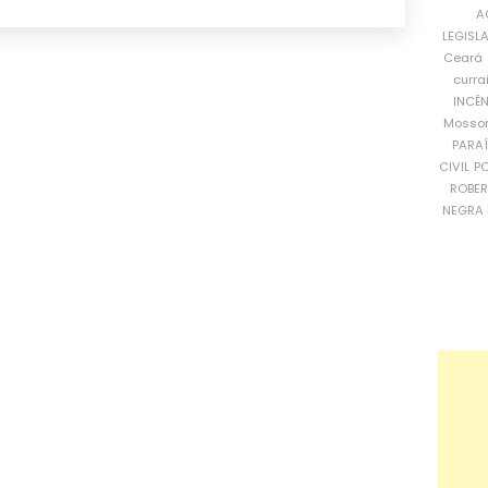
A
LEGISL
Ceará
curra
INCÊ
Mosso
PARA
CIVIL
PO
ROBE
NEGRA 