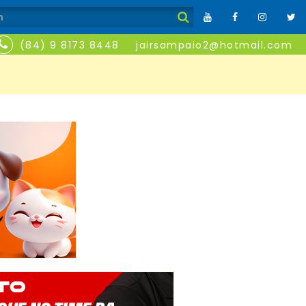
(84) 9 8173 8448
jairsampaio2@hotmail.com