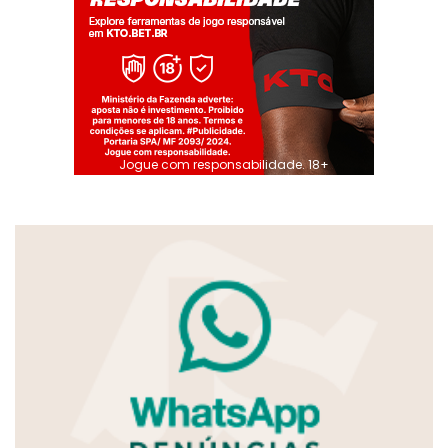
Jogue com responsabilidade. 18+