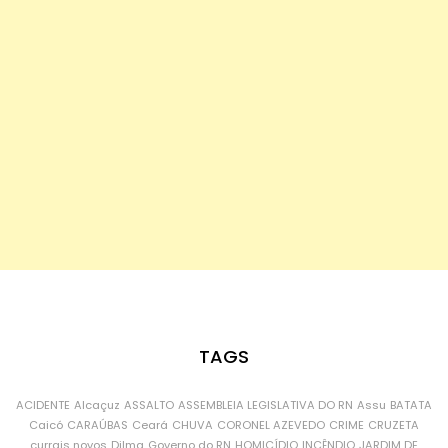
TAGS
ACIDENTE
Alcaçuz
ASSALTO
ASSEMBLEIA LEGISLATIVA DO RN
Assu
BATATA
Caicó
CARAÚBAS
Ceará
CHUVA
CORONEL AZEVEDO
CRIME
CRUZETA
currais novos
Dilma
Governo do RN
HOMICÍDIO
INCÊNDIO
JARDIM DE