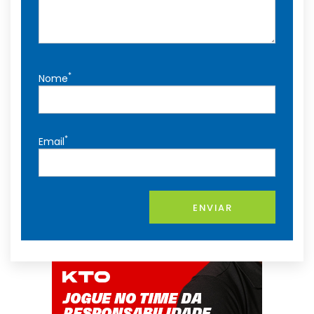
*
Nome
*
Email
ENVIAR