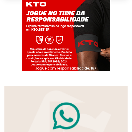
Jogue com responsabilidade. 18+