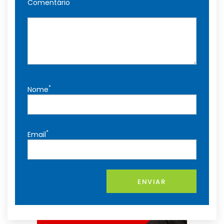
Comentário
*
Nome
*
Email
ENVIAR