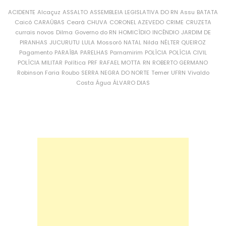
ACIDENTE
Alcaçuz
ASSALTO
ASSEMBLEIA LEGISLATIVA DO RN
Assu
BATATA
Caicó
CARAÚBAS
Ceará
CHUVA
CORONEL AZEVEDO
CRIME
CRUZETA
currais novos
Dilma
Governo do RN
HOMICÍDIO
INCÊNDIO
JARDIM DE
PIRANHAS
JUCURUTU
LULA
Mossoró
NATAL
Nilda
NÉLTER QUEIROZ
Pagamento
PARAÍBA
PARELHAS
Parnamirim
POLÍCIA
POLÍCIA CIVIL
POLÍCIA MILITAR
Política
PRF
RAFAEL MOTTA
RN
ROBERTO GERMANO
Robinson Faria
Roubo
SERRA NEGRA DO NORTE
Temer
UFRN
Vivaldo
Costa
Água
ÁLVARO DIAS