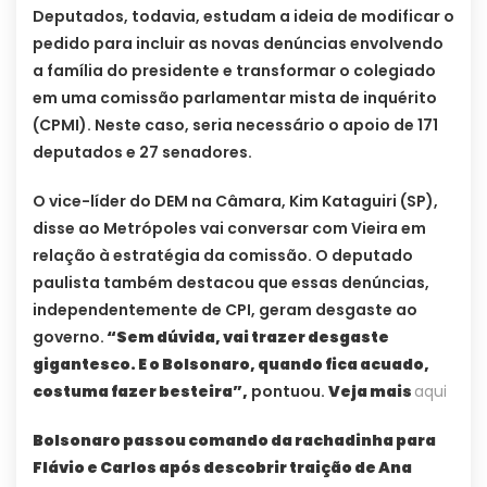
Deputados, todavia, estudam a ideia de modificar o
pedido para incluir as novas denúncias envolvendo
a família do presidente e transformar o colegiado
em uma comissão parlamentar mista de inquérito
(CPMI). Neste caso, seria necessário o apoio de 171
deputados e 27 senadores.
O vice-líder do DEM na Câmara, Kim Kataguiri (SP),
disse ao Metrópoles vai conversar com Vieira em
relação à estratégia da comissão. O deputado
paulista também destacou que essas denúncias,
independentemente de CPI, geram desgaste ao
governo.
“Sem dúvida, vai trazer desgaste
gigantesco. E o Bolsonaro, quando fica acuado,
costuma fazer besteira”,
pontuou.
Veja mais
aqui
Bolsonaro passou comando da rachadinha para
Flávio e Carlos após descobrir traição de Ana