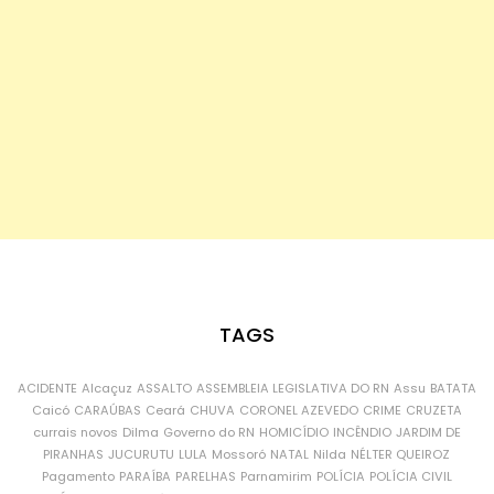
TAGS
ACIDENTE
Alcaçuz
ASSALTO
ASSEMBLEIA LEGISLATIVA DO RN
Assu
BATATA
Caicó
CARAÚBAS
Ceará
CHUVA
CORONEL AZEVEDO
CRIME
CRUZETA
currais novos
Dilma
Governo do RN
HOMICÍDIO
INCÊNDIO
JARDIM DE
PIRANHAS
JUCURUTU
LULA
Mossoró
NATAL
Nilda
NÉLTER QUEIROZ
Pagamento
PARAÍBA
PARELHAS
Parnamirim
POLÍCIA
POLÍCIA CIVIL