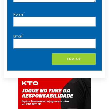
*
Nome
*
Email
ENVIAR