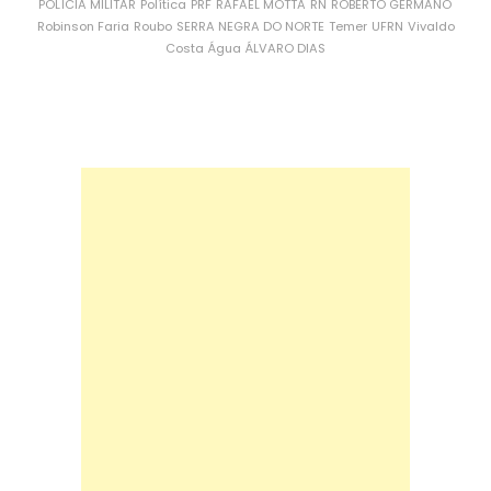
POLÍCIA MILITAR
Política
PRF
RAFAEL MOTTA
RN
ROBERTO GERMANO
Robinson Faria
Roubo
SERRA NEGRA DO NORTE
Temer
UFRN
Vivaldo
Costa
Água
ÁLVARO DIAS