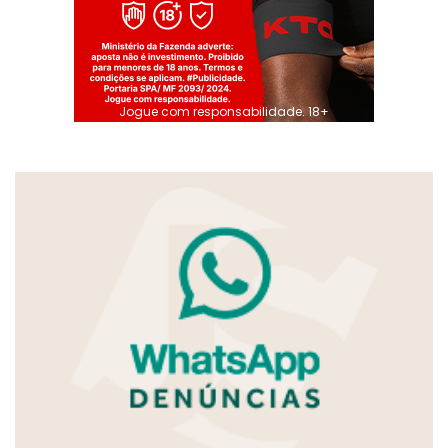
Jogue com responsabilidade. 18+