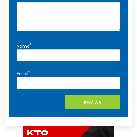
*
Nome
*
Email
ENVIAR