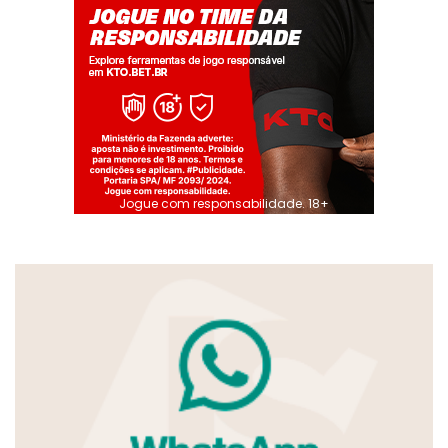
Jogue com responsabilidade. 18+