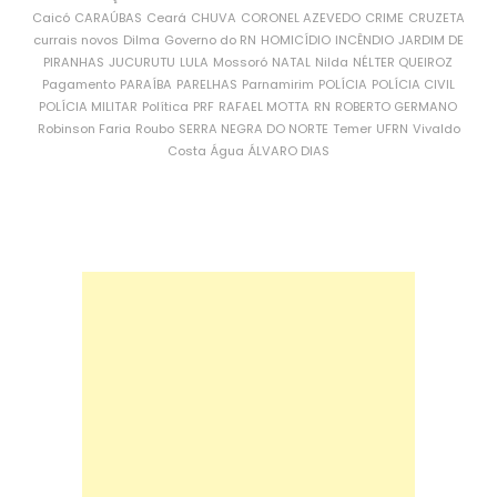
Caicó
CARAÚBAS
Ceará
CHUVA
CORONEL AZEVEDO
CRIME
CRUZETA
currais novos
Dilma
Governo do RN
HOMICÍDIO
INCÊNDIO
JARDIM DE
PIRANHAS
JUCURUTU
LULA
Mossoró
NATAL
Nilda
NÉLTER QUEIROZ
Pagamento
PARAÍBA
PARELHAS
Parnamirim
POLÍCIA
POLÍCIA CIVIL
POLÍCIA MILITAR
Política
PRF
RAFAEL MOTTA
RN
ROBERTO GERMANO
Robinson Faria
Roubo
SERRA NEGRA DO NORTE
Temer
UFRN
Vivaldo
Costa
Água
ÁLVARO DIAS