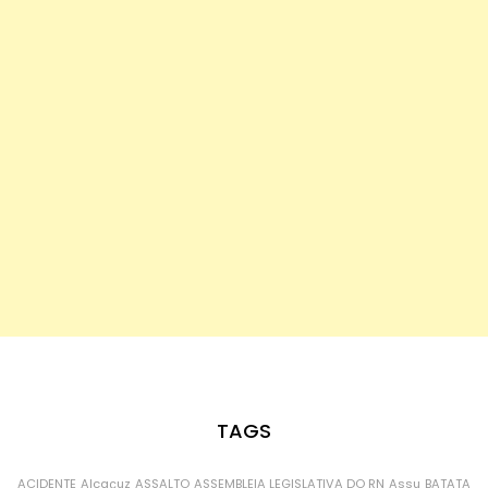
TAGS
ACIDENTE
Alcaçuz
ASSALTO
ASSEMBLEIA LEGISLATIVA DO RN
Assu
BATATA