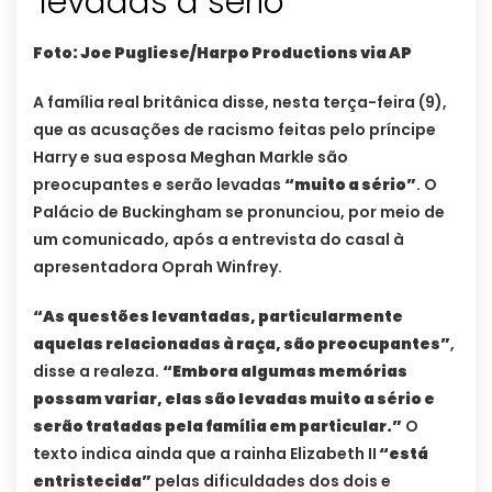
‘levadas a sério’
Foto: Joe Pugliese/Harpo Productions via AP
A família real britânica disse, nesta terça-feira (9),
que as acusações de racismo feitas pelo príncipe
Harry e sua esposa Meghan Markle são
preocupantes e serão levadas
“muito a sério”
. O
Palácio de Buckingham se pronunciou, por meio de
um comunicado, após a entrevista do casal à
apresentadora Oprah Winfrey.
“As questões levantadas, particularmente
aquelas relacionadas à raça, são preocupantes”
,
disse a realeza.
“Embora algumas memórias
possam variar, elas são levadas muito a sério e
serão tratadas pela família em particular.”
O
texto indica ainda que a rainha Elizabeth II
“está
entristecida”
pelas dificuldades dos dois e