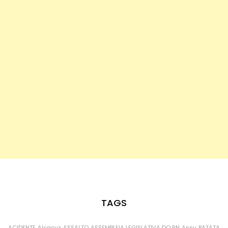
TAGS
ACIDENTE
Alcaçuz
ASSALTO
ASSEMBLEIA LEGISLATIVA DO RN
Assu
BATATA