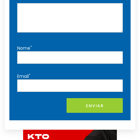
*
Nome
*
Email
ENVIAR