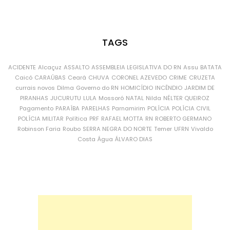
TAGS
ACIDENTE
Alcaçuz
ASSALTO
ASSEMBLEIA LEGISLATIVA DO RN
Assu
BATATA
Caicó
CARAÚBAS
Ceará
CHUVA
CORONEL AZEVEDO
CRIME
CRUZETA
currais novos
Dilma
Governo do RN
HOMICÍDIO
INCÊNDIO
JARDIM DE
PIRANHAS
JUCURUTU
LULA
Mossoró
NATAL
Nilda
NÉLTER QUEIROZ
Pagamento
PARAÍBA
PARELHAS
Parnamirim
POLÍCIA
POLÍCIA CIVIL
POLÍCIA MILITAR
Política
PRF
RAFAEL MOTTA
RN
ROBERTO GERMANO
Robinson Faria
Roubo
SERRA NEGRA DO NORTE
Temer
UFRN
Vivaldo
Costa
Água
ÁLVARO DIAS