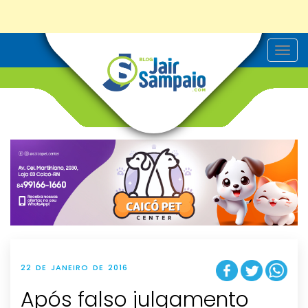
T
o
g
g
l
e
n
a
v
i
g
a
t
i
o
n
22 DE JANEIRO DE 2016
Após falso julgamento