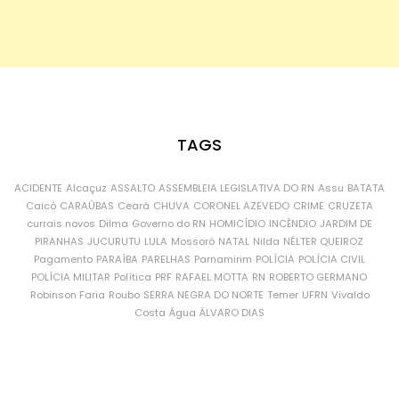
TAGS
ACIDENTE
Alcaçuz
ASSALTO
ASSEMBLEIA LEGISLATIVA DO RN
Assu
BATATA
Caicó
CARAÚBAS
Ceará
CHUVA
CORONEL AZEVEDO
CRIME
CRUZETA
currais novos
Dilma
Governo do RN
HOMICÍDIO
INCÊNDIO
JARDIM DE
PIRANHAS
JUCURUTU
LULA
Mossoró
NATAL
Nilda
NÉLTER QUEIROZ
Pagamento
PARAÍBA
PARELHAS
Parnamirim
POLÍCIA
POLÍCIA CIVIL
POLÍCIA MILITAR
Política
PRF
RAFAEL MOTTA
RN
ROBERTO GERMANO
Robinson Faria
Roubo
SERRA NEGRA DO NORTE
Temer
UFRN
Vivaldo
Costa
Água
ÁLVARO DIAS