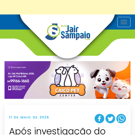
T
o
g
g
l
e
n
a
v
i
g
a
t
i
o
n
11 DE MAIO DE 2026
Após investigação do