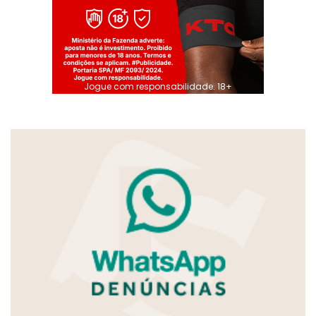
Jogue com responsabilidade. 18+