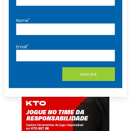
*
Nome
*
Email
ENVIAR