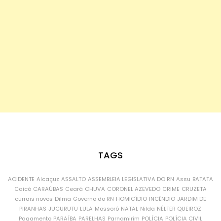
TAGS
ACIDENTE
Alcaçuz
ASSALTO
ASSEMBLEIA LEGISLATIVA DO RN
Assu
BATATA
Caicó
CARAÚBAS
Ceará
CHUVA
CORONEL AZEVEDO
CRIME
CRUZETA
currais novos
Dilma
Governo do RN
HOMICÍDIO
INCÊNDIO
JARDIM DE
PIRANHAS
JUCURUTU
LULA
Mossoró
NATAL
Nilda
NÉLTER QUEIROZ
Pagamento
PARAÍBA
PARELHAS
Parnamirim
POLÍCIA
POLÍCIA CIVIL