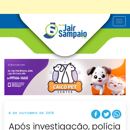
T
o
g
g
l
e
n
a
v
i
g
a
t
i
o
n
6 DE OUTUBRO DE 2015
Após investigação, polícia