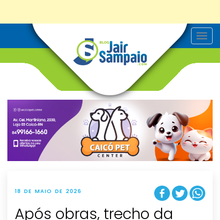
T
o
g
g
l
e
n
a
v
i
g
a
t
i
o
n
18 DE MAIO DE 2026
Após obras, trecho da