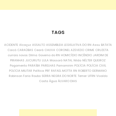
TAGS
ACIDENTE
Alcaçuz
ASSALTO
ASSEMBLEIA LEGISLATIVA DO RN
Assu
BATATA
Caicó
CARAÚBAS
Ceará
CHUVA
CORONEL AZEVEDO
CRIME
CRUZETA
currais novos
Dilma
Governo do RN
HOMICÍDIO
INCÊNDIO
JARDIM DE
PIRANHAS
JUCURUTU
LULA
Mossoró
NATAL
Nilda
NÉLTER QUEIROZ
Pagamento
PARAÍBA
PARELHAS
Parnamirim
POLÍCIA
POLÍCIA CIVIL
POLÍCIA MILITAR
Política
PRF
RAFAEL MOTTA
RN
ROBERTO GERMANO
Robinson Faria
Roubo
SERRA NEGRA DO NORTE
Temer
UFRN
Vivaldo
Costa
Água
ÁLVARO DIAS