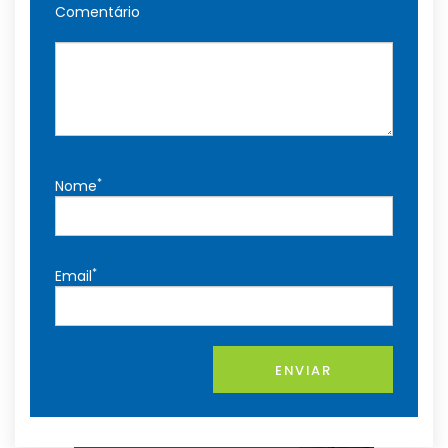
Comentário
*
Nome
*
Email
ENVIAR