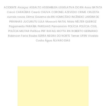
ACIDENTE
Alcaçuz
ASSALTO
ASSEMBLEIA LEGISLATIVA DO RN
Assu
BATATA
Caicó
CARAÚBAS
Ceará
CHUVA
CORONEL AZEVEDO
CRIME
CRUZETA
currais novos
Dilma
Governo do RN
HOMICÍDIO
INCÊNDIO
JARDIM DE
PIRANHAS
JUCURUTU
LULA
Mossoró
NATAL
Nilda
NÉLTER QUEIROZ
Pagamento
PARAÍBA
PARELHAS
Parnamirim
POLÍCIA
POLÍCIA CIVIL
POLÍCIA MILITAR
Política
PRF
RAFAEL MOTTA
RN
ROBERTO GERMANO
Robinson Faria
Roubo
SERRA NEGRA DO NORTE
Temer
UFRN
Vivaldo
Costa
Água
ÁLVARO DIAS