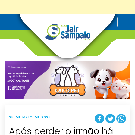
T
o
g
g
l
e
n
a
v
i
g
a
t
i
o
n
25 DE MAIO DE 2026
Após perder o irmão há