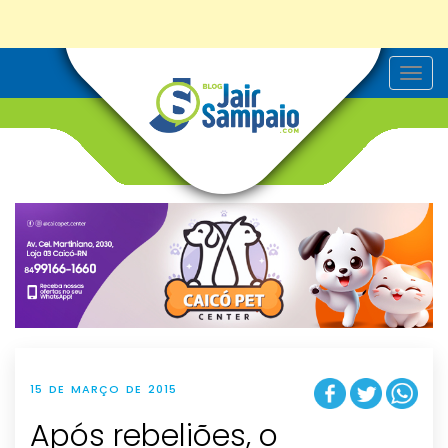
T
o
g
g
l
e
n
a
v
i
g
a
t
i
o
n
15 DE MARÇO DE 2015
Após rebeliões, o