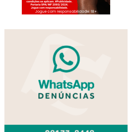
Jogue com responsabilidade. 18+