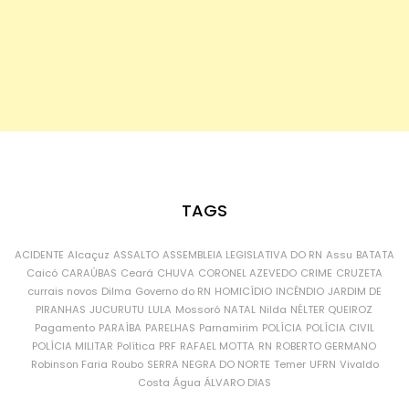
TAGS
ACIDENTE
Alcaçuz
ASSALTO
ASSEMBLEIA LEGISLATIVA DO RN
Assu
BATATA
Caicó
CARAÚBAS
Ceará
CHUVA
CORONEL AZEVEDO
CRIME
CRUZETA
currais novos
Dilma
Governo do RN
HOMICÍDIO
INCÊNDIO
JARDIM DE
PIRANHAS
JUCURUTU
LULA
Mossoró
NATAL
Nilda
NÉLTER QUEIROZ
Pagamento
PARAÍBA
PARELHAS
Parnamirim
POLÍCIA
POLÍCIA CIVIL
POLÍCIA MILITAR
Política
PRF
RAFAEL MOTTA
RN
ROBERTO GERMANO
Robinson Faria
Roubo
SERRA NEGRA DO NORTE
Temer
UFRN
Vivaldo
Costa
Água
ÁLVARO DIAS