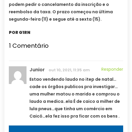
podem pedir o cancelamento da inscrição e o
reembolso da taxa. O prazo começou na última
segunda-feira (11) e segue até a sexta (15).
POR G1RN
1
Comentário
Junior
Responder
out 10, 2021, 11:35 am
Estao vendendo laudo no itep de natal…
cade os órgãos publicos pra investigar…
uma mulher matou o marido e comprou o
laudo a medica..ela É de caico a milher de
lula pneus…que tinha um comércio em
Caicó…ela fez isso pra ficar com os bens .