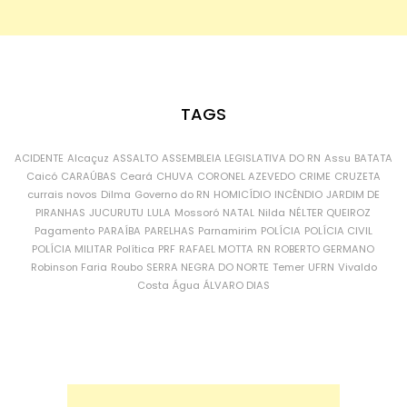
TAGS
ACIDENTE
Alcaçuz
ASSALTO
ASSEMBLEIA LEGISLATIVA DO RN
Assu
BATATA
Caicó
CARAÚBAS
Ceará
CHUVA
CORONEL AZEVEDO
CRIME
CRUZETA
currais novos
Dilma
Governo do RN
HOMICÍDIO
INCÊNDIO
JARDIM DE
PIRANHAS
JUCURUTU
LULA
Mossoró
NATAL
Nilda
NÉLTER QUEIROZ
Pagamento
PARAÍBA
PARELHAS
Parnamirim
POLÍCIA
POLÍCIA CIVIL
POLÍCIA MILITAR
Política
PRF
RAFAEL MOTTA
RN
ROBERTO GERMANO
Robinson Faria
Roubo
SERRA NEGRA DO NORTE
Temer
UFRN
Vivaldo
Costa
Água
ÁLVARO DIAS