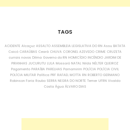
TAGS
ACIDENTE
Alcaçuz
ASSALTO
ASSEMBLEIA LEGISLATIVA DO RN
Assu
BATATA
Caicó
CARAÚBAS
Ceará
CHUVA
CORONEL AZEVEDO
CRIME
CRUZETA
currais novos
Dilma
Governo do RN
HOMICÍDIO
INCÊNDIO
JARDIM DE
PIRANHAS
JUCURUTU
LULA
Mossoró
NATAL
Nilda
NÉLTER QUEIROZ
Pagamento
PARAÍBA
PARELHAS
Parnamirim
POLÍCIA
POLÍCIA CIVIL
POLÍCIA MILITAR
Política
PRF
RAFAEL MOTTA
RN
ROBERTO GERMANO
Robinson Faria
Roubo
SERRA NEGRA DO NORTE
Temer
UFRN
Vivaldo
Costa
Água
ÁLVARO DIAS