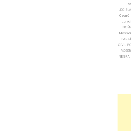
A
LEGISL
Ceará
curra
INCÊ
Mosso
PARA
CIVIL
PO
ROBE
NEGRA 