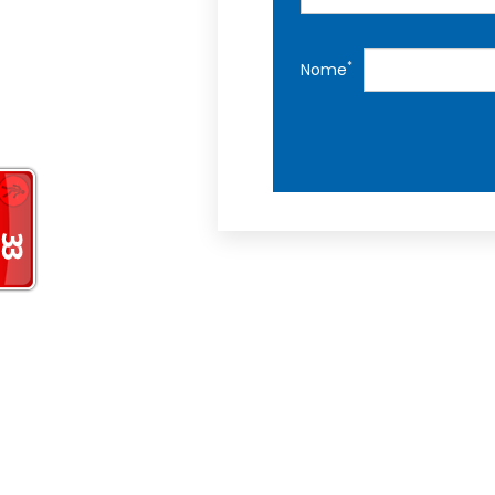
*
Nome