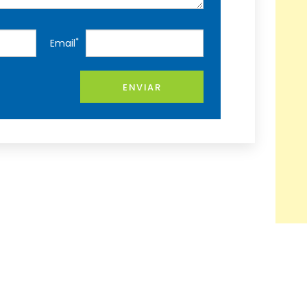
*
Email
ENVIAR