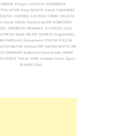
CIDENTE
Alcaçuz
ASSALTO
ASSEMBLEIA
ATIVA DO RN
Assu
BATATA
Caicó
CARAÚBAS
CHUVA
CORONEL AZEVEDO
CRIME
CRUZETA
is novos
Dilma
Governo do RN
HOMICÍDIO
NDIO
JARDIM DE PIRANHAS
JUCURUTU
LULA
ró
NATAL
Nilda
NÉLTER QUEIROZ
Pagamento
ÍBA
PARELHAS
Parnamirim
POLÍCIA
POLÍCIA
LÍCIA MILITAR
Política
PRF
RAFAEL MOTTA
RN
RTO GERMANO
Robinson Faria
Roubo
SERRA
DO NORTE
Temer
UFRN
Vivaldo Costa
Água
ÁLVARO DIAS