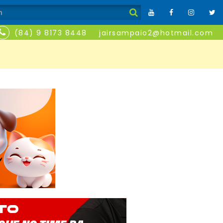
(84) 9 8173 8448
jairsampaio2@hotmail.com