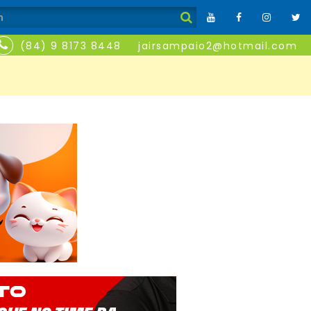
(84) 9 8173 8448
jairsampaio2@hotmail.com