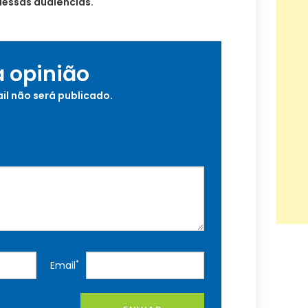
dessas audiências.
a opinião
il não será publicado.
*
Email