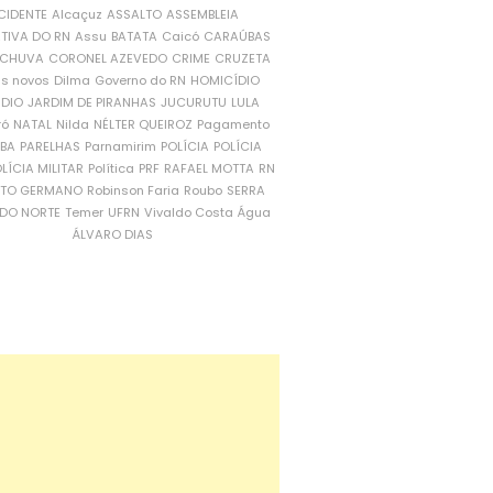
CIDENTE
Alcaçuz
ASSALTO
ASSEMBLEIA
ATIVA DO RN
Assu
BATATA
Caicó
CARAÚBAS
CHUVA
CORONEL AZEVEDO
CRIME
CRUZETA
is novos
Dilma
Governo do RN
HOMICÍDIO
NDIO
JARDIM DE PIRANHAS
JUCURUTU
LULA
ró
NATAL
Nilda
NÉLTER QUEIROZ
Pagamento
ÍBA
PARELHAS
Parnamirim
POLÍCIA
POLÍCIA
LÍCIA MILITAR
Política
PRF
RAFAEL MOTTA
RN
RTO GERMANO
Robinson Faria
Roubo
SERRA
DO NORTE
Temer
UFRN
Vivaldo Costa
Água
ÁLVARO DIAS