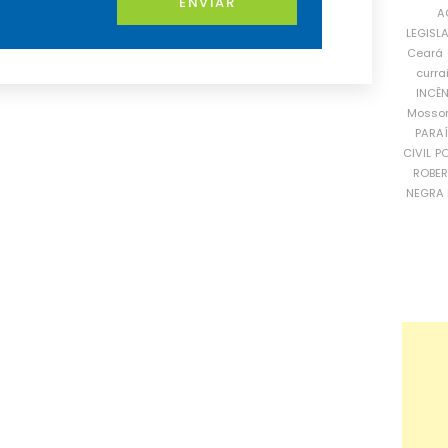
ENVIAR
A
LEGISL
Ceará
curra
INCÊ
Mosso
PARA
CIVIL
PO
ROBE
NEGRA 