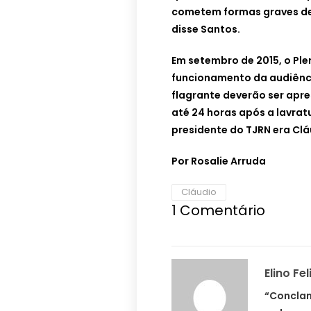
cometem formas graves de
disse Santos.
Em setembro de 2015, o Ple
funcionamento da audiênci
flagrante deverão ser ap
até 24 horas após a lavrat
presidente do TJRN era Clá
Por Rosalie Arruda
Cláudio
1
Comentário
Elino Fel
“Conclam