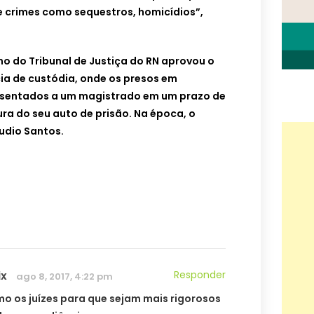
 crimes como sequestros, homicídios”,
no do Tribunal de Justiça do RN aprovou o
a de custódia, onde os presos em
resentados a um magistrado em um prazo de
ura do seu auto de prisão. Na época, o
udio Santos.
ix
Responder
ago 8, 2017, 4:22 pm
o os juízes para que sejam mais rigorosos