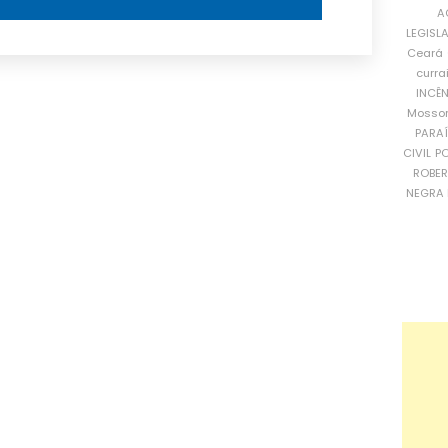
A
LEGISL
Ceará
curra
INCÊ
Mosso
PARA
CIVIL
PO
ROBE
NEGRA 