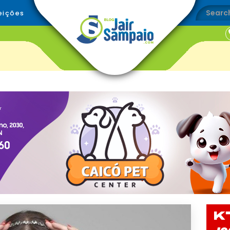
eições