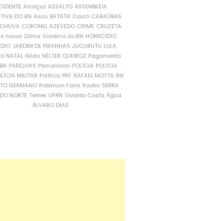
CIDENTE
Alcaçuz
ASSALTO
ASSEMBLEIA
ATIVA DO RN
Assu
BATATA
Caicó
CARAÚBAS
CHUVA
CORONEL AZEVEDO
CRIME
CRUZETA
is novos
Dilma
Governo do RN
HOMICÍDIO
NDIO
JARDIM DE PIRANHAS
JUCURUTU
LULA
ró
NATAL
Nilda
NÉLTER QUEIROZ
Pagamento
ÍBA
PARELHAS
Parnamirim
POLÍCIA
POLÍCIA
LÍCIA MILITAR
Política
PRF
RAFAEL MOTTA
RN
RTO GERMANO
Robinson Faria
Roubo
SERRA
DO NORTE
Temer
UFRN
Vivaldo Costa
Água
ÁLVARO DIAS