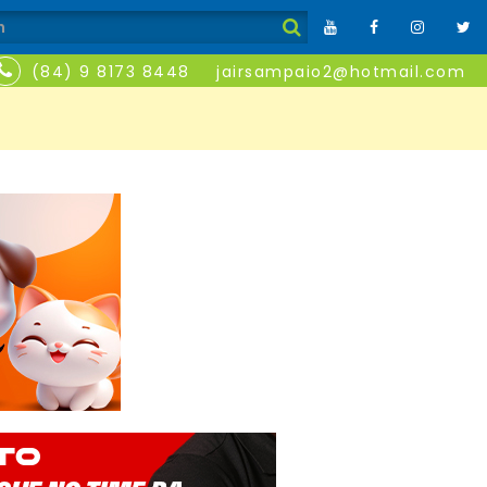
(84) 9 8173 8448
jairsampaio2@hotmail.com