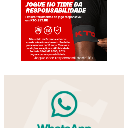
Jogue com responsabilidade. 18+