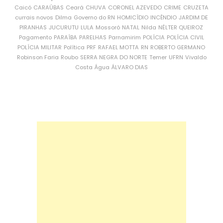
Caicó
CARAÚBAS
Ceará
CHUVA
CORONEL AZEVEDO
CRIME
CRUZETA
currais novos
Dilma
Governo do RN
HOMICÍDIO
INCÊNDIO
JARDIM DE
PIRANHAS
JUCURUTU
LULA
Mossoró
NATAL
Nilda
NÉLTER QUEIROZ
Pagamento
PARAÍBA
PARELHAS
Parnamirim
POLÍCIA
POLÍCIA CIVIL
POLÍCIA MILITAR
Política
PRF
RAFAEL MOTTA
RN
ROBERTO GERMANO
Robinson Faria
Roubo
SERRA NEGRA DO NORTE
Temer
UFRN
Vivaldo
Costa
Água
ÁLVARO DIAS