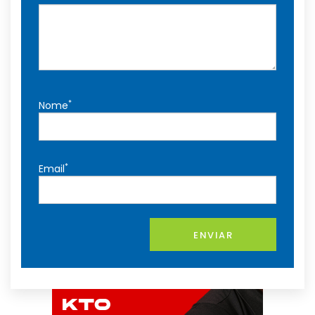
*
Nome
*
Email
ENVIAR