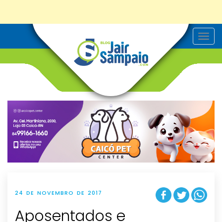
T
o
g
g
l
e
n
a
v
i
g
a
t
i
o
n
24 DE NOVEMBRO DE 2017
Aposentados e