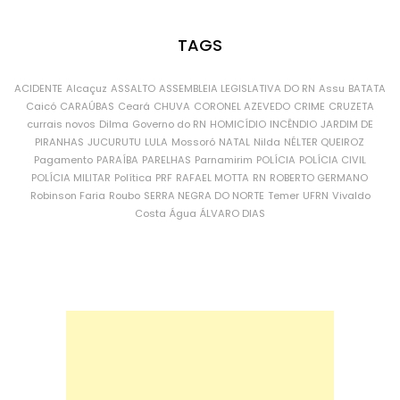
TAGS
ACIDENTE
Alcaçuz
ASSALTO
ASSEMBLEIA LEGISLATIVA DO RN
Assu
BATATA
Caicó
CARAÚBAS
Ceará
CHUVA
CORONEL AZEVEDO
CRIME
CRUZETA
currais novos
Dilma
Governo do RN
HOMICÍDIO
INCÊNDIO
JARDIM DE
PIRANHAS
JUCURUTU
LULA
Mossoró
NATAL
Nilda
NÉLTER QUEIROZ
Pagamento
PARAÍBA
PARELHAS
Parnamirim
POLÍCIA
POLÍCIA CIVIL
POLÍCIA MILITAR
Política
PRF
RAFAEL MOTTA
RN
ROBERTO GERMANO
Robinson Faria
Roubo
SERRA NEGRA DO NORTE
Temer
UFRN
Vivaldo
Costa
Água
ÁLVARO DIAS