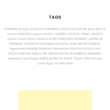
TAGS
ACIDENTE
Alcaçuz
ASSALTO
ASSEMBLEIA LEGISLATIVA DO RN
Assu
BATATA
Caicó
CARAÚBAS
Ceará
CHUVA
CORONEL AZEVEDO
CRIME
CRUZETA
currais novos
Dilma
Governo do RN
HOMICÍDIO
INCÊNDIO
JARDIM DE
PIRANHAS
JUCURUTU
LULA
Mossoró
NATAL
Nilda
NÉLTER QUEIROZ
Pagamento
PARAÍBA
PARELHAS
Parnamirim
POLÍCIA
POLÍCIA CIVIL
POLÍCIA MILITAR
Política
PRF
RAFAEL MOTTA
RN
ROBERTO GERMANO
Robinson Faria
Roubo
SERRA NEGRA DO NORTE
Temer
UFRN
Vivaldo
Costa
Água
ÁLVARO DIAS