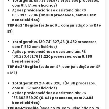
Total geral: R$ 739.561.876,61 (52.805 processos,
com 61.517 beneficiários)
Ações previdenciárias e assistenciais: R$
635.997.177,86
(32.330 processos, com 38.102
beneficiários)
TRF da 2ª Região
(sede no RJ, com jurisdição no RJ e
ES)
Total geral: R$ 130.741.327,43 (9.452 processos,
com 11.562 beneficiários)
Ações previdenciárias e assistenciais: R$
100.290.461,76
(5.220 processos, com 6.789
beneficiários)
TRF da 3ª Região
(sede em SP, com jurisdição em SP
e MS)
Total geral: R$ 214.482.026,11 (14.911 processos,
com 16.157 beneficiários)
Ações previdenciárias e assistenciais: R$
165.662.569,20
(6.427 processos, com 7.498
beneficiários)
TRF da 4ª Região
(sede no RS, com jurisdição no RS,