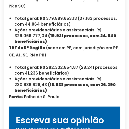
PR e SC)
Total geral: R$ 379.889.653,13 (37.163 processos,
com 44.864 beneficiários)
Ações previdenciárias e assistenciais: R$
329.069.777,04
(19.921 processos, com 24.940
beneficiários)
TRF da 5ª Região
(sede em PE, com jurisdição em PE,
CE, AL, SE, RN e PB)
Total geral: R$ 282.332.854,87 (28.241 processos,
com 41.236 beneficiários)
Ações previdenciárias e assistenciais: R$
230.836.628,43
(15.938 processos, com 26.290
beneficiários)
Fonte:
Folha de S. Paulo
Escreva sua opinião