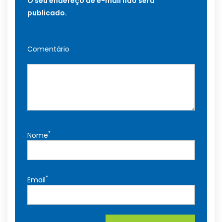
O seu endereço de e-mail não será
publicado.
Comentário
*
Nome
*
Email