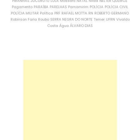
PIRANHAS
JUCURUTU
LULA
Mossoró
NATAL
Nilda
NÉLTER QUEIROZ
Pagamento
PARAÍBA
PARELHAS
Parnamirim
POLÍCIA
POLÍCIA CIVIL
POLÍCIA MILITAR
Política
PRF
RAFAEL MOTTA
RN
ROBERTO GERMANO
Robinson Faria
Roubo
SERRA NEGRA DO NORTE
Temer
UFRN
Vivaldo
Costa
Água
ÁLVARO DIAS