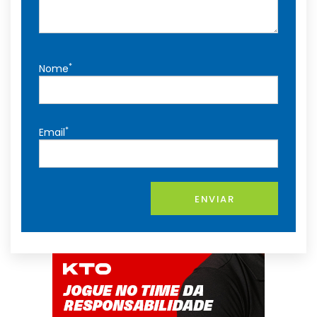
*
Nome
*
Email
ENVIAR