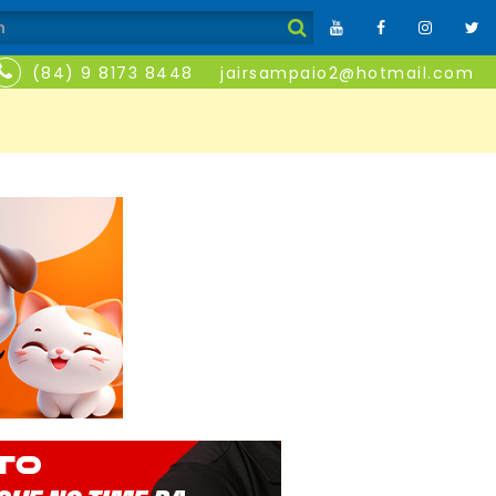
(84) 9 8173 8448
jairsampaio2@hotmail.com