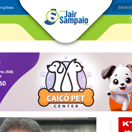
eições