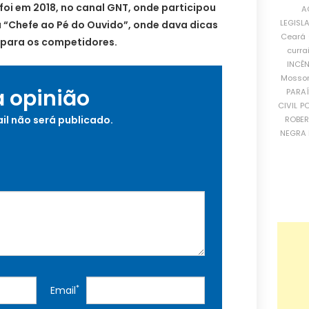
 foi em 2018, no canal GNT, onde participou
A
LEGISL
ia “Chefe ao Pé do Ouvido”, onde dava dicas
Ceará
 para os competidores.
curra
INCÊ
Mosso
a opinião
PARA
CIVIL
PO
il não será publicado.
ROBE
NEGRA 
*
Email