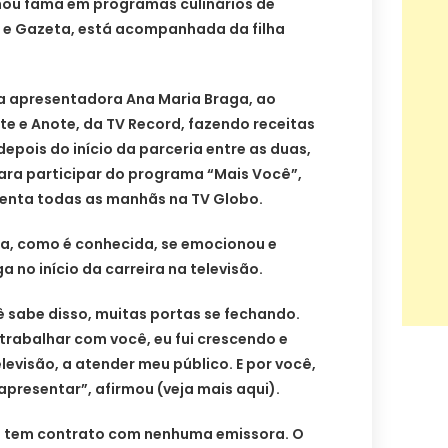
hou fama em programas culinários de
 e Gazeta, está acompanhada da filha
la apresentadora Ana Maria Braga, ao
e e Anote, da TV Record, fazendo receitas
depois do início da parceria entre as duas,
para participar do programa “Mais Você”,
enta todas as manhãs na TV Globo.
ha, como é conhecida, se emocionou e
 no início da carreira na televisão.
ê sabe disso, muitas portas se fechando.
trabalhar com você, eu fui crescendo e
levisão, a atender meu público. E por você,
presentar”, afirmou (veja mais aqui).
o tem contrato com nenhuma emissora. O