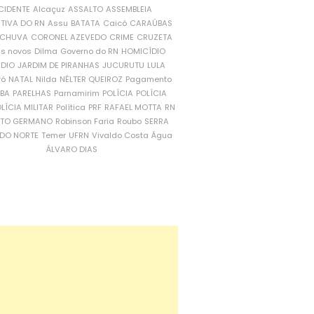
CIDENTE
Alcaçuz
ASSALTO
ASSEMBLEIA
ATIVA DO RN
Assu
BATATA
Caicó
CARAÚBAS
CHUVA
CORONEL AZEVEDO
CRIME
CRUZETA
is novos
Dilma
Governo do RN
HOMICÍDIO
NDIO
JARDIM DE PIRANHAS
JUCURUTU
LULA
ró
NATAL
Nilda
NÉLTER QUEIROZ
Pagamento
ÍBA
PARELHAS
Parnamirim
POLÍCIA
POLÍCIA
LÍCIA MILITAR
Política
PRF
RAFAEL MOTTA
RN
RTO GERMANO
Robinson Faria
Roubo
SERRA
DO NORTE
Temer
UFRN
Vivaldo Costa
Água
ÁLVARO DIAS