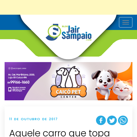
T
o
g
g
l
e
n
a
v
i
g
a
t
i
o
n
11 DE OUTUBRO DE 2017
Aquele carro que topa