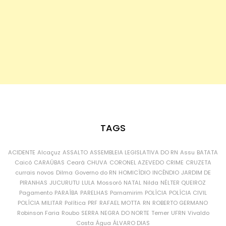
TAGS
ACIDENTE
Alcaçuz
ASSALTO
ASSEMBLEIA LEGISLATIVA DO RN
Assu
BATATA
Caicó
CARAÚBAS
Ceará
CHUVA
CORONEL AZEVEDO
CRIME
CRUZETA
currais novos
Dilma
Governo do RN
HOMICÍDIO
INCÊNDIO
JARDIM DE
PIRANHAS
JUCURUTU
LULA
Mossoró
NATAL
Nilda
NÉLTER QUEIROZ
Pagamento
PARAÍBA
PARELHAS
Parnamirim
POLÍCIA
POLÍCIA CIVIL
POLÍCIA MILITAR
Política
PRF
RAFAEL MOTTA
RN
ROBERTO GERMANO
Robinson Faria
Roubo
SERRA NEGRA DO NORTE
Temer
UFRN
Vivaldo
Costa
Água
ÁLVARO DIAS