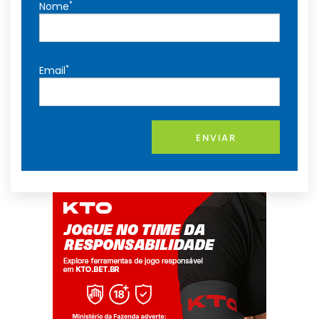
*
Nome
*
Email
ENVIAR