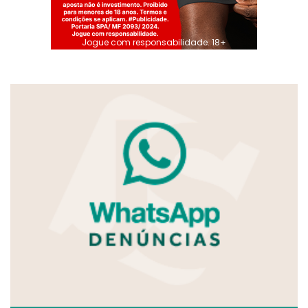
Jogue com responsabilidade. 18+