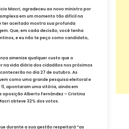
icio Macri, agradeceu ao novo ministro por
complexa em um momento tão difícil na
ê ter aceitado mostra sua profunda
gem. Que, em cada decisão, você tenha
ntinos, e eu não te peço como candidato,
unza amenize qualquer custo que o
er na vida diária dos cidadãos nos próximos
acontecerão no dia 27 de outubro. As
rvem como uma grande pesquisa eleitoral e
 11, apontaram uma vitória, ainda em
e oposição Alberto Fernández – Cristina
Macri obteve 32% dos votos.
que durante a sua gestão respeitará “as