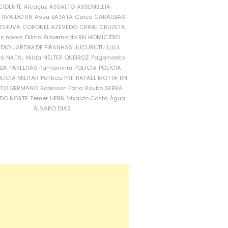
CIDENTE
Alcaçuz
ASSALTO
ASSEMBLEIA
ATIVA DO RN
Assu
BATATA
Caicó
CARAÚBAS
CHUVA
CORONEL AZEVEDO
CRIME
CRUZETA
is novos
Dilma
Governo do RN
HOMICÍDIO
NDIO
JARDIM DE PIRANHAS
JUCURUTU
LULA
ró
NATAL
Nilda
NÉLTER QUEIROZ
Pagamento
ÍBA
PARELHAS
Parnamirim
POLÍCIA
POLÍCIA
LÍCIA MILITAR
Política
PRF
RAFAEL MOTTA
RN
RTO GERMANO
Robinson Faria
Roubo
SERRA
DO NORTE
Temer
UFRN
Vivaldo Costa
Água
ÁLVARO DIAS