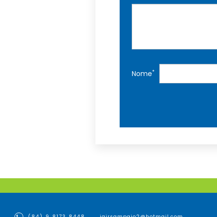
*
Nome
(84) 9 8173 8448
jairsampaio2@hotmail.com