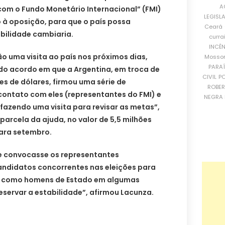
A
com o Fundo Monetário Internacional” (FMI)
LEGISL
o à oposição, para que o país possa
Ceará
bilidade cambiaria.
curra
INCÊ
o uma visita ao país nos próximos dias,
Mosso
PARA
do acordo em que a Argentina, em troca de
CIVIL
PO
s de dólares, firmou uma série de
ROBE
contato com eles (representantes do FMI) e
NEGRA 
fazendo uma visita para revisar as metas”,
parcela da ajuda, no valor de 5,5 milhões
para setembro.
e convocasse os representantes
ndidatos concorrentes nas eleições para
o como homens de Estado em algumas
servar a estabilidade”, afirmou Lacunza.