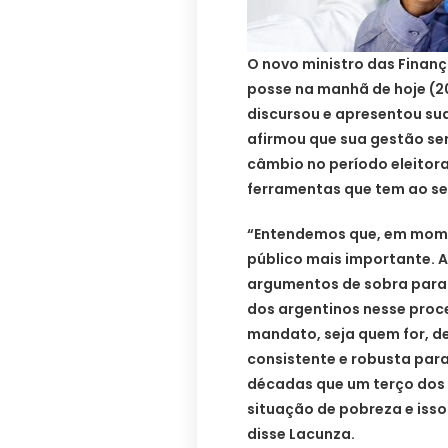
O novo ministro das Finan
posse na manhã de hoje (2
discursou e apresentou su
afirmou que sua gestão se
câmbio no período eleitoral
ferramentas que tem ao seu
“Entendemos que, em momen
público mais importante. 
argumentos de sobra para s
dos argentinos nesse proce
mandato, seja quem for, 
consistente e robusta para
décadas que um terço dos
situação de pobreza e iss
disse Lacunza.