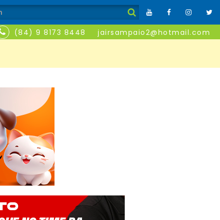
(84) 9 8173 8448
jairsampaio2@hotmail.com