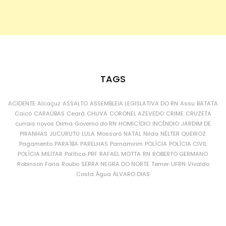
TAGS
ACIDENTE
Alcaçuz
ASSALTO
ASSEMBLEIA LEGISLATIVA DO RN
Assu
BATATA
Caicó
CARAÚBAS
Ceará
CHUVA
CORONEL AZEVEDO
CRIME
CRUZETA
currais novos
Dilma
Governo do RN
HOMICÍDIO
INCÊNDIO
JARDIM DE
PIRANHAS
JUCURUTU
LULA
Mossoró
NATAL
Nilda
NÉLTER QUEIROZ
Pagamento
PARAÍBA
PARELHAS
Parnamirim
POLÍCIA
POLÍCIA CIVIL
POLÍCIA MILITAR
Política
PRF
RAFAEL MOTTA
RN
ROBERTO GERMANO
Robinson Faria
Roubo
SERRA NEGRA DO NORTE
Temer
UFRN
Vivaldo
Costa
Água
ÁLVARO DIAS