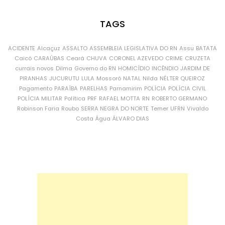
TAGS
ACIDENTE
Alcaçuz
ASSALTO
ASSEMBLEIA LEGISLATIVA DO RN
Assu
BATATA
Caicó
CARAÚBAS
Ceará
CHUVA
CORONEL AZEVEDO
CRIME
CRUZETA
currais novos
Dilma
Governo do RN
HOMICÍDIO
INCÊNDIO
JARDIM DE
PIRANHAS
JUCURUTU
LULA
Mossoró
NATAL
Nilda
NÉLTER QUEIROZ
Pagamento
PARAÍBA
PARELHAS
Parnamirim
POLÍCIA
POLÍCIA CIVIL
POLÍCIA MILITAR
Política
PRF
RAFAEL MOTTA
RN
ROBERTO GERMANO
Robinson Faria
Roubo
SERRA NEGRA DO NORTE
Temer
UFRN
Vivaldo
Costa
Água
ÁLVARO DIAS