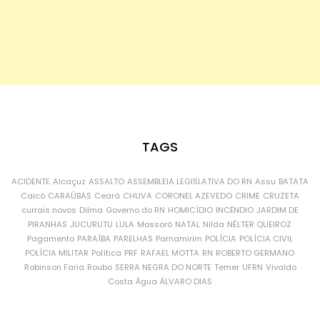
TAGS
ACIDENTE
Alcaçuz
ASSALTO
ASSEMBLEIA LEGISLATIVA DO RN
Assu
BATATA
Caicó
CARAÚBAS
Ceará
CHUVA
CORONEL AZEVEDO
CRIME
CRUZETA
currais novos
Dilma
Governo do RN
HOMICÍDIO
INCÊNDIO
JARDIM DE
PIRANHAS
JUCURUTU
LULA
Mossoró
NATAL
Nilda
NÉLTER QUEIROZ
Pagamento
PARAÍBA
PARELHAS
Parnamirim
POLÍCIA
POLÍCIA CIVIL
POLÍCIA MILITAR
Política
PRF
RAFAEL MOTTA
RN
ROBERTO GERMANO
Robinson Faria
Roubo
SERRA NEGRA DO NORTE
Temer
UFRN
Vivaldo
Costa
Água
ÁLVARO DIAS