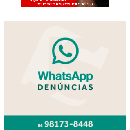
Jogue com responsabilidade. 18+