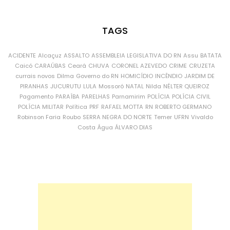
TAGS
ACIDENTE
Alcaçuz
ASSALTO
ASSEMBLEIA LEGISLATIVA DO RN
Assu
BATATA
Caicó
CARAÚBAS
Ceará
CHUVA
CORONEL AZEVEDO
CRIME
CRUZETA
currais novos
Dilma
Governo do RN
HOMICÍDIO
INCÊNDIO
JARDIM DE
PIRANHAS
JUCURUTU
LULA
Mossoró
NATAL
Nilda
NÉLTER QUEIROZ
Pagamento
PARAÍBA
PARELHAS
Parnamirim
POLÍCIA
POLÍCIA CIVIL
POLÍCIA MILITAR
Política
PRF
RAFAEL MOTTA
RN
ROBERTO GERMANO
Robinson Faria
Roubo
SERRA NEGRA DO NORTE
Temer
UFRN
Vivaldo
Costa
Água
ÁLVARO DIAS