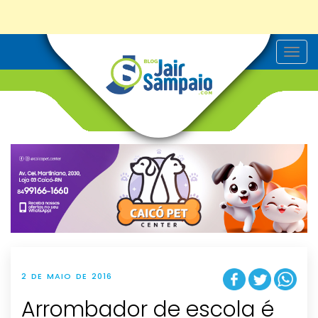
T
o
g
g
l
e
n
a
v
i
g
a
t
i
o
n
2 DE MAIO DE 2016
Arrombador de escola é